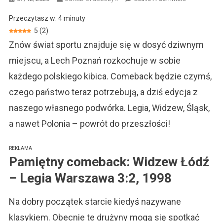
Comeback
Przeczytasz w:
4
minuty
W
5
(
2
)
Ekstraklasie
Znów świat sportu znajduje się w dosyć dziwnym
Niezapomni
Mecze.
miejscu, a Lech Poznań rozkochuje w sobie
każdego polskiego kibica. Comeback będzie czymś,
czego państwo teraz potrzebują, a dziś edycja z
naszego własnego podwórka. Legia, Widzew, Śląsk,
a nawet Polonia – powrót do przeszłości!
REKLAMA
Pamiętny comeback:
Widzew Łódź
– Legia Warszawa 3:2, 1998
Na dobry początek starcie kiedyś nazywane
klasykiem. Obecnie te drużyny mogą się spotkać