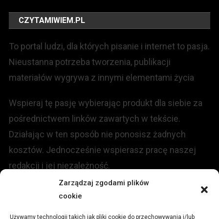
CZYTAMIWIEM.PL
To portal ludzi, dla których pisanie i internet to pasja.
Nieustanna potrzeba tworzenia, publikacji
materiałów wygrywa z innymi elementami życia
Wspieraj tę pasję wybierając produkt dla siebie za
pośrednictwem linków zawartych w tekście.
Działając w ten sposób nie ponosisz żadnych
kosztów. Jednocześnie wspierasz pracę naszej
redakcji i jej niezależność.
Zarządzaj zgodami plików
KONTAKT
cookie
Używamy technologii takich jak pliki cookie do przechowywania i/lub