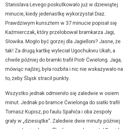
Stanislava Levego poskutkowało już w dziewiątej
minucie, kiedy jedenastkę wykorzystał Diaz.
Prawdziwym kunsztem w 37 minucie popisał się
Kaźmierczak, który przelobował bramkarza Jagi,
Słowika. Mogło być gorzej dla Jagielloni? Jasne, że
tak! Za drugą kartkę wyleciał Ugochukwu Ukah, a
chwile później do bramki trafił Piotr Ćwielong. Jaga,
mówiąc najlżej, była rozbita i nic nie wskazywało na
to, żeby Śląsk stracił punkty.
Wszystko jednak odmieniło się zaledwie w osiem
minut. Jednak po bramce Ćwielonga do siatki trafił
Tomasz Kupisz, po faulu Spahića i oba zespoły
grały w „dziesiątke”. Zaledwie dwie minuty później