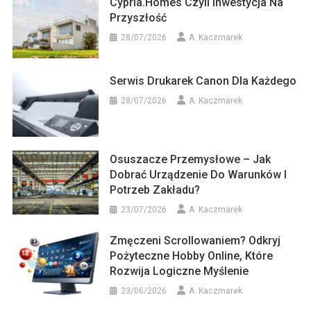
Cypria.homes Czyli Inwestycja Na
Przyszłość
28/07/2026
A. Kaczmarek
Serwis Drukarek Canon Dla Każdego
28/07/2026
A. Kaczmarek
Osuszacze Przemysłowe – Jak
Dobrać Urządzenie Do Warunków I
Potrzeb Zakładu?
23/07/2026
A. Kaczmarek
Zmęczeni Scrollowaniem? Odkryj
Pożyteczne Hobby Online, Które
Rozwija Logiczne Myślenie
23/06/2026
A. Kaczmarek