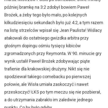
później bramkę na 3:2 zdobył bowiem Paweł
Brożek, a żeby tego było mało, po kolejnych
kilkudziesięciu sekundach było już 4:2, a tym razem
na listę strzelców wpisał się Jean Paulista! Wiślacy
atakowali do ostatniego gwizdka arbitra przy
głośnym dopingu ośmiu tysięcy kibiców
zgromadzonych przy Reymonta. W 90. minucie gry
wynik ustalił Paweł Brożek zdobywając piąte
trafienie dla krakowskiej drużyny. Nikt się nie
spodziewał takiego comebacku po pierwszej
połowie, ale Wisła umiała zaskoczyć i nawet
przeskoczyć! ŁKS po tym meczu się nie pozbierał,
a do utrzymania zabrakło im zaledwie jednego
punktu. Co by było gdyby…