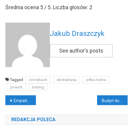
Średnia ocena
5
/ 5. Liczba głosów:
2
Jakub Draszczyk
See author's posts
Tagged
comeback
ekstraklasa
piłka nożna
powrót
trening
Nawigacja
Empatia kreuje obsesyjność i deficyt
Budyń domowy wykorzystany na 3 pyszne sposoby
wpisu
REDAKCJA POLECA