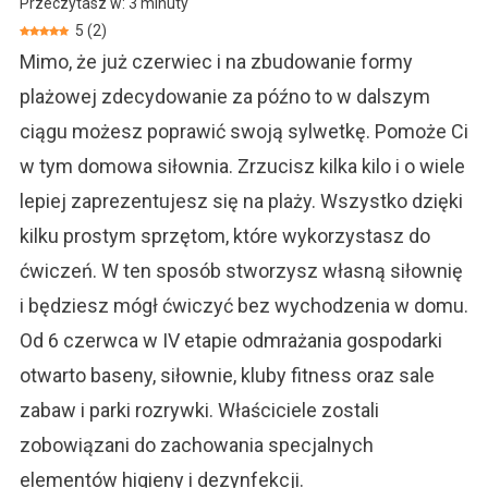
Przeczytasz w:
3
minuty
Siłownia.
5
(
2
)
Przygotuj
Mimo, że już czerwiec i na zbudowanie formy
Formę
Na
plażowej zdecydowanie za późno to w dalszym
Lato
ciągu możesz poprawić swoją sylwetkę. Pomoże Ci
w tym domowa siłownia. Zrzucisz kilka kilo i o wiele
lepiej zaprezentujesz się na plaży. Wszystko dzięki
kilku prostym sprzętom, które wykorzystasz do
ćwiczeń. W ten sposób stworzysz własną siłownię
i będziesz mógł ćwiczyć bez wychodzenia w domu.
Od 6 czerwca w IV etapie odmrażania gospodarki
otwarto baseny, siłownie, kluby fitness oraz sale
zabaw i parki rozrywki. Właściciele zostali
zobowiązani do zachowania specjalnych
elementów higieny i dezynfekcji.