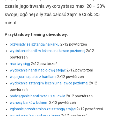
czasie jego trwania wykorzystasz max. 20 – 30%
swojej ogólnej siły zaś całość zajmie Ci ok. 35
minut.
Przykładowy trening obwodowy:
przysiady ze sztangą na karku
2×12 powtórzeń
wyciskanie hantli w leżeniu na ławce poziomej
2×12
powtórzeń
martwy ciąg
2×12 powtórzeń
wyciskanie hantli nad głowę stojąc
2×12 powtórzeń
wspięcia na palce z hantlami
2×12 powtórzeń
wyciskanie sztangi w leżeniu na ławce poziomej
2×12
powtórzeń
podciąganie hantli wzdłuż tułowia
2×12 powtórzeń
wznosy barków bokiem
2×12 powtórzeń
zginanie przedramion ze sztangą stojąc
2×12 powtórzeń
wyciskanie francuskie sztangą
2×12 powtórzeń