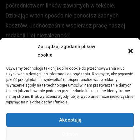
pośrednictwem linków zawartych w tekście.
Działając w ten sposób nie ponosisz żadnych
kosztów. Jednocześnie wspierasz pracę naszej
redakcji i jej niezależność.
Zarządzaj zgodami plików
cookie
KONTAKT
Używamy technologii takich jak pliki cookie do przechowywania i/lub
Redakcja portalu:
uzyskiwania dostępu do informacji o urządzeniu. Robimy to, aby poprawić
jakość przeglądania i wyświetlać (nie)spersonalizowane reklamy.
Wyrażenie zgody na te technologie umożliwi nam przetwarzanie danych,
ul.
Stara 13, 42-600 Tarnowskie Góry
takich jak zachowanie podczas przeglądania lub unikalne identyfikatory
na tej stronie. Brak wyrażenia zgody lub jej wycofanie może niekorzystnie
wpłynąć na niektóre cechy i funkcje.
TEL:
+48 509 547 822
Akceptuję
Email:
redakcja@czytamiwiem.pl
Odmów
Reklama:
biuro@czytamiwiem.pl