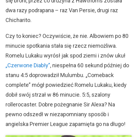
się broni, przez co drużyna z Hawthorns została
dwa razy podrapana – raz Van Persie, drugi raz
Chicharito.
Czy to koniec? Oczywiście, że nie. Albowiem po 80
minucie spotkania stała się rzecz niemożliwa.
Romelu Lukaku wyrósł jak spod ziemi i znów ukuł
„Czerwone Diabły”
, niespełna 60 sekund później do
stanu 4:5 doprowadził Mulumbu. „Comeback
complete” mógł powiedzieć Romelu Lukaku, kiedy
dobił swój strzał w 86 minucie. 5:5, szalony
rollerocaster. Dobre pożegnanie Sir Alexa? Na
pewno odszedł w niezapomniany sposób i
angielska Premier League zapamięta go na długo!