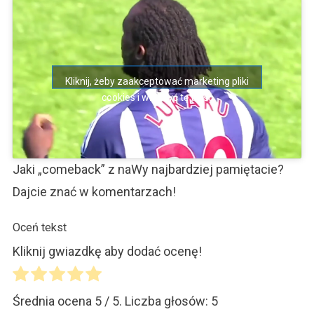
Kliknij, żeby zaakceptować marketing pliki
cookies i włączyć tę treść
Jaki „comeback” z naWy najbardziej pamiętacie?
Dajcie znać w komentarzach!
Oceń tekst
Kliknij gwiazdkę aby dodać ocenę!
Średnia ocena
5
/ 5. Liczba głosów:
5