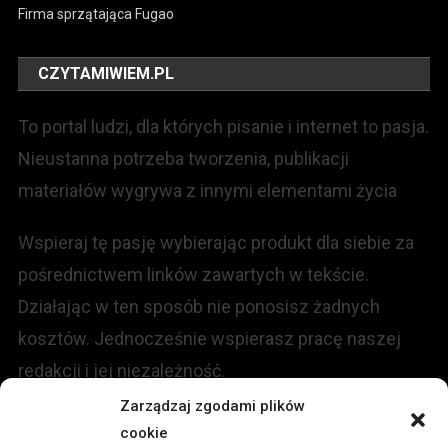
Firma sprzątająca Fugao
CZYTAMIWIEM.PL
To portal ludzi, dla których pisanie i internet to pasja.
Nieustanna potrzeba tworzenia, publikacji
materiałów wygrywa z innymi elementami życia
Wspieraj tę pasję wybierając produkt dla siebie za
pośrednictwem linków zawartych w tekście.
Działając w ten sposób nie ponosisz żadnych
kosztów. Jednocześnie wspierasz pracę naszej
redakcji i jej niezależność.
Zarządzaj zgodami plików
KONTAKT
cookie