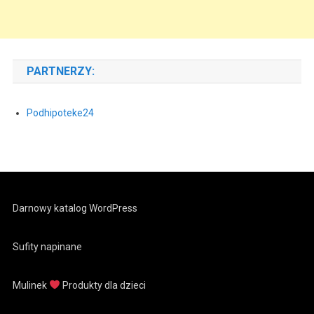
PARTNERZY:
Podhipoteke24
Darnowy katalog WordPress
Sufity napinane
Mulinek
Produkty dla dzieci