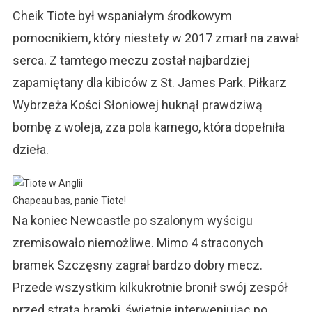
Cheik Tiote był wspaniałym środkowym
pomocnikiem, który niestety w 2017 zmarł na zawał
serca. Z tamtego meczu został najbardziej
zapamiętany dla kibiców z St. James Park. Piłkarz
Wybrzeża Kości Słoniowej huknął prawdziwą
bombę z woleja, zza pola karnego, która dopełniła
dzieła.
Chapeau bas, panie Tiote!
Na koniec Newcastle po szalonym wyścigu
zremisowało niemożliwe. Mimo 4 straconych
bramek Szczęsny zagrał bardzo dobry mecz.
Przede wszystkim kilkukrotnie bronił swój zespół
przed stratą bramki, świetnie interweniując po