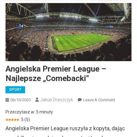
Angielska Premier League –
Najlepsze „comebacki”
SPORT
Jakub Draszczyk
On
06/10/2020
Leave A Comment
Angielska
Przeczytasz w:
5
minuty
Premier
5
(
5
)
League
Angielska Premier League ruszyła z kopyta, dając
–
Najlepsze