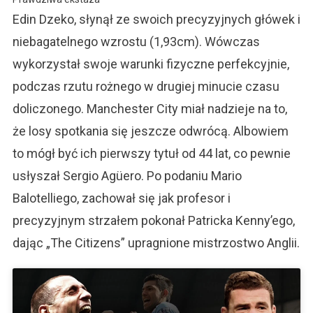
Edin Dzeko, słynął ze swoich precyzyjnych główek i
niebagatelnego wzrostu (1,93cm). Wówczas
wykorzystał swoje warunki fizyczne perfekcyjnie,
podczas rzutu rożnego w drugiej minucie czasu
doliczonego. Manchester City miał nadzieje na to,
że losy spotkania się jeszcze odwrócą. Albowiem
to mógł być ich pierwszy tytuł od 44 lat, co pewnie
usłyszał Sergio Agüero. Po podaniu Mario
Balotelliego, zachował się jak profesor i
precyzyjnym strzałem pokonał Patricka Kenny’ego,
dając „The Citizens” upragnione mistrzostwo Anglii.