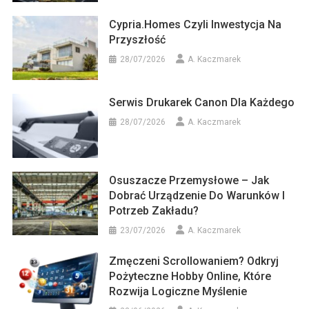
Cypria.homes Czyli Inwestycja Na
Przyszłość
28/07/2026
A. Kaczmarek
Serwis Drukarek Canon Dla Każdego
28/07/2026
A. Kaczmarek
Osuszacze Przemysłowe – Jak
Dobrać Urządzenie Do Warunków I
Potrzeb Zakładu?
23/07/2026
A. Kaczmarek
Zmęczeni Scrollowaniem? Odkryj
Pożyteczne Hobby Online, Które
Rozwija Logiczne Myślenie