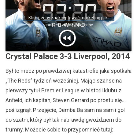
Kliknij, żeby zaakceptować marketing pliki
cookies i włączyć tę treść
Crystal Palace 3-3 Liverpool, 2014
Był to mecz po prawdziwej katastrofie jaka spotkała
„The Reds” tydzień wcześniej. Mając szanse na
pierwszy tytuł Premier League w historii klubu z
Anfield, ich kapitan, Steven Gerrard po prostu się…
poślizgnął. Przejęcie, Demba Ba sam na sam i gol
do szatni, który był tak naprawdę gwoździem do
trumny. Możecie sobie to przypomnieć tutaj: