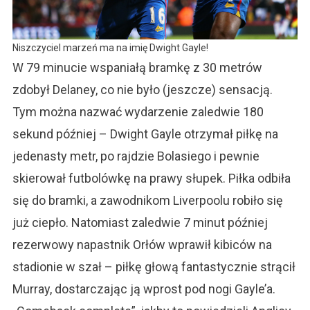
Niszczyciel marzeń ma na imię Dwight Gayle!
W 79 minucie wspaniałą bramkę z 30 metrów
zdobył Delaney, co nie było (jeszcze) sensacją.
Tym można nazwać wydarzenie zaledwie 180
sekund później – Dwight Gayle otrzymał piłkę na
jedenasty metr, po rajdzie Bolasiego i pewnie
skierował futbolówkę na prawy słupek. Piłka odbiła
się do bramki, a zawodnikom Liverpoolu robiło się
już ciepło. Natomiast zaledwie 7 minut później
rezerwowy napastnik Orłów wprawił kibiców na
stadionie w szał – piłkę głową fantastycznie strącił
Murray, dostarczając ją wprost pod nogi Gayle’a.