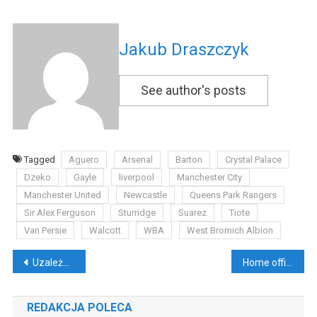
Jakub Draszczyk
See author's posts
Tagged
Aguero
Arsenal
Barton
Crystal Palace
Dzeko
Gayle
liverpool
Manchester City
Manchester United
Newcastle
Queens Park Rangers
Sir Alex Ferguson
Sturridge
Suarez
Tiote
Van Persie
Walcott
WBA
West Bromich Albion
Nawigacja
Uzależnienie w świecie kruchych motyli
Home office w Polsce na dłużej? Wyzwanie dla firm
wpisu
REDAKCJA POLECA