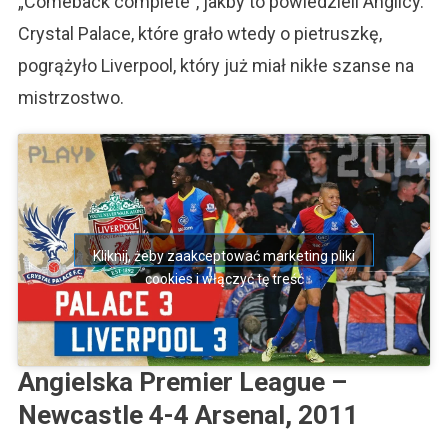
„Comeback complete”, jakby to powiedzieli Anglicy.
Crystal Palace, które grało wtedy o pietruszkę,
pogrążyło Liverpool, który już miał nikłe szanse na
mistrzostwo.
Kliknij, żeby zaakceptować marketing pliki
cookies i włączyć tę treść
Angielska Premier League –
Newcastle 4-4 Arsenal, 2011