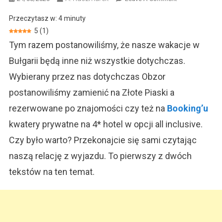
Wakacje
Przeczytasz w:
4
minuty
W
5
(
1
)
Bułgarii.
Tym razem postanowiliśmy, że nasze wakacje w
Tanie
Loty
Bułgarii będą inne niż wszystkie dotychczas.
I
Wybierany przez nas dotychczas Obzor
Ocena
Hotelu
postanowiliśmy zamienić na Złote Piaski a
rezerwowane po znajomości czy też na
Booking’u
kwatery prywatne na 4* hotel w opcji all inclusive.
Czy było warto? Przekonajcie się sami czytając
naszą relację z wyjazdu. To pierwszy z dwóch
tekstów na ten temat.