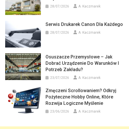
28/07/2026
A. Kaczmarek
Serwis Drukarek Canon Dla Każdego
28/07/2026
A. Kaczmarek
Osuszacze Przemysłowe – Jak
Dobrać Urządzenie Do Warunków I
Potrzeb Zakładu?
23/07/2026
A. Kaczmarek
Zmęczeni Scrollowaniem? Odkryj
Pożyteczne Hobby Online, Które
Rozwija Logiczne Myślenie
23/06/2026
A. Kaczmarek