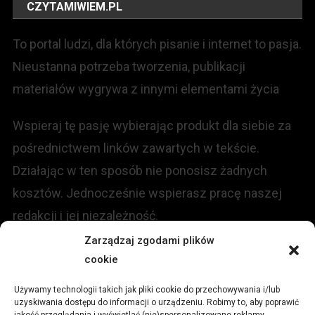
CZYTAMIWIEM.PL
To portal ludzi, dla których pisanie i internet to pasja.
Nieustanna potrzeba tworzenia, publikacji
materiałów wygrywa z innymi elementami życia
Wspieraj tę pasję wybierając produkt dla siebie za
pośrednictwem linków zawartych w tekście.
Działając w ten sposób nie ponosisz żadnych
kosztów. Jednocześnie wspierasz pracę naszej
redakcji i jej niezależność.
Zarządzaj zgodami plików
KONTAKT
cookie
Używamy technologii takich jak pliki cookie do przechowywania i/lub
Redakcja portalu:
uzyskiwania dostępu do informacji o urządzeniu. Robimy to, aby poprawić