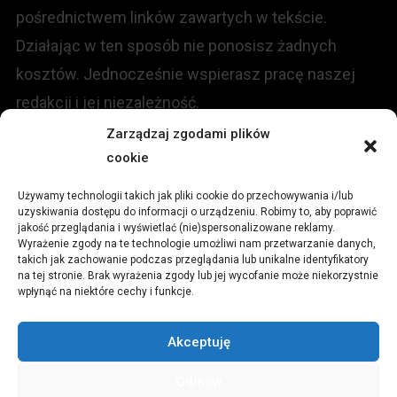
pośrednictwem linków zawartych w tekście.
Działając w ten sposób nie ponosisz żadnych
kosztów. Jednocześnie wspierasz pracę naszej
redakcji i jej niezależność.
Zarządzaj zgodami plików
KONTAKT
cookie
Używamy technologii takich jak pliki cookie do przechowywania i/lub
Redakcja portalu:
uzyskiwania dostępu do informacji o urządzeniu. Robimy to, aby poprawić
jakość przeglądania i wyświetlać (nie)spersonalizowane reklamy.
Wyrażenie zgody na te technologie umożliwi nam przetwarzanie danych,
ul.
Stara 13, 42-600 Tarnowskie Góry
takich jak zachowanie podczas przeglądania lub unikalne identyfikatory
na tej stronie. Brak wyrażenia zgody lub jej wycofanie może niekorzystnie
wpłynąć na niektóre cechy i funkcje.
TEL:
+48 509 547 822
Akceptuję
Email:
redakcja@czytamiwiem.pl
Odmów
Reklama:
biuro@czytamiwiem.pl