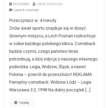
Jakub Draszczyk
07/12/2020
On
Leave A Comment
Comeback
Przeczytasz w:
4
minuty
W
Ekstraklasie.
Znów świat sportu znajduje się w dosyć
Niezapomniane
dziwnym miejscu, a Lech Poznań rozkochuje
Mecze.
w sobie każdego polskiego kibica. Comeback
będzie czymś, czego państwo teraz
potrzebują, a dziś edycja z naszego własnego
podwórka. Legia, Widzew, Śląsk, a nawet
Polonia – powrót do przeszłości! REKLAMA
Pamiętny comeback: Widzew Łódź – Legia
Warszawa 3:2, 1998 Na dobry początek […]
Czytaj