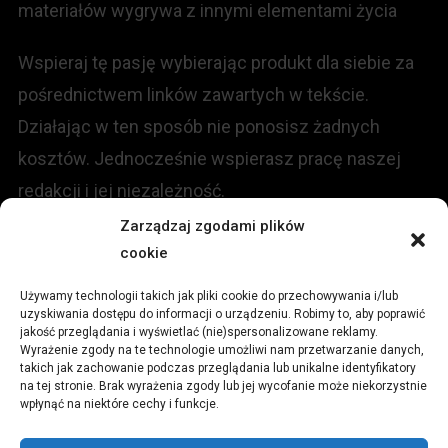
materiałów wygrywa z innymi elementami życia
Wspieraj tę pasję wybierając produkt dla siebie za
pośrednictwem linków zawartych w tekście.
Działając w ten sposób nie ponosisz żadnych
kosztów. Jednocześnie wspierasz pracę naszej
redakcji i jej niezależność.
Zarządzaj zgodami plików
cookie
KONTAKT
Używamy technologii takich jak pliki cookie do przechowywania i/lub
Redakcja portalu:
uzyskiwania dostępu do informacji o urządzeniu. Robimy to, aby poprawić
jakość przeglądania i wyświetlać (nie)spersonalizowane reklamy.
Wyrażenie zgody na te technologie umożliwi nam przetwarzanie danych,
ul.
Stara 13, 42-600 Tarnowskie Góry
takich jak zachowanie podczas przeglądania lub unikalne identyfikatory
na tej stronie. Brak wyrażenia zgody lub jej wycofanie może niekorzystnie
wpłynąć na niektóre cechy i funkcje.
TEL:
+48 509 547 822