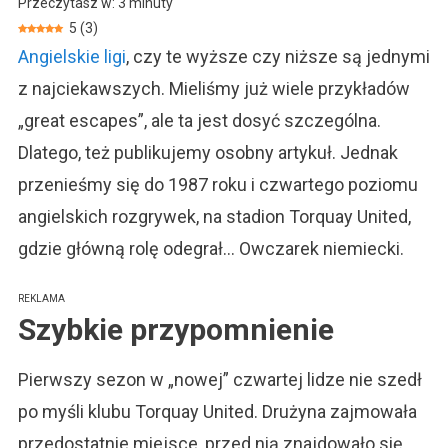
Przeczytasz w:
3
minuty
United
5
(
3
)
–
Angielskie ligi
, czy te wyższe czy niższe są jednymi
Jak
Pies
z najciekawszych. Mieliśmy już wiele przykładów
Uratował
„great escapes”, ale ta jest dosyć szczególna.
Im
Sezon?
Dlatego, też publikujemy osobny artykuł. Jednak
przenieśmy się do 1987 roku i czwartego poziomu
angielskich rozgrywek, na stadion Torquay United,
gdzie główną rolę odegrał… Owczarek niemiecki.
REKLAMA
Szybkie przypomnienie
Pierwszy sezon w „nowej” czwartej lidze nie szedł
po myśli klubu Torquay United. Drużyna zajmowała
przedostatnie miejsce, przed nią znajdowało się