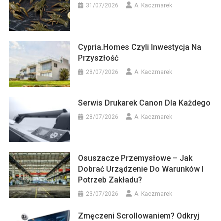
31/07/2026
A. Kaczmarek
Cypria.homes Czyli Inwestycja Na
Przyszłość
28/07/2026
A. Kaczmarek
Serwis Drukarek Canon Dla Każdego
28/07/2026
A. Kaczmarek
Osuszacze Przemysłowe – Jak
Dobrać Urządzenie Do Warunków I
Potrzeb Zakładu?
23/07/2026
A. Kaczmarek
Zmęczeni Scrollowaniem? Odkryj