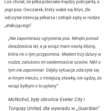
Los chciał, że piłka poleciała między policjanta, a
jego psa. Owczarek, który wabił się Bryn, źle
odczytał intencję piłkarza i zatopił zęby w nodze
„atakującego”.
„Nie zapominasz ugryzienia psa. Minęło ponad
dwadzieścia lat, a ja wciąż mam niezłą bliznę,
która mi o tym przypomina. Miałem trzy dziury w
nodze, założono mi siedemnaście szwów. Nikt o
tym nie zapomniał. Gdyby sytuacja zdarzyła się
w innym meczu, o mniejszą stawkę, nie sądzę, że
wciąż byłbym o to pytany”
McNichol, były obrońca Exeter City i
Torquay United, dla wywiadu w „Guardian”