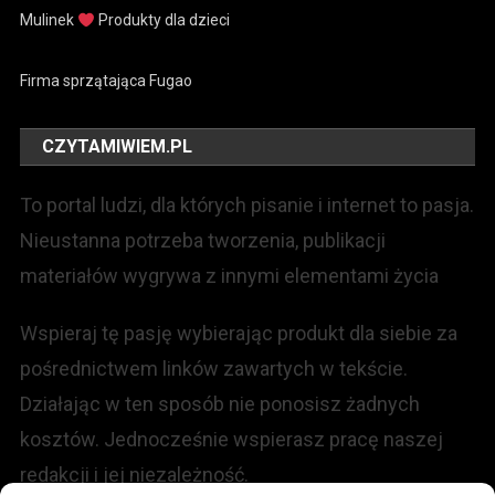
Mulinek
Produkty dla dzieci
Firma sprzątająca Fugao
CZYTAMIWIEM.PL
To portal ludzi, dla których pisanie i internet to pasja.
Nieustanna potrzeba tworzenia, publikacji
materiałów wygrywa z innymi elementami życia
Wspieraj tę pasję wybierając produkt dla siebie za
pośrednictwem linków zawartych w tekście.
Działając w ten sposób nie ponosisz żadnych
kosztów. Jednocześnie wspierasz pracę naszej
redakcji i jej niezależność.