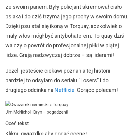
ze swoim panem. Były policjant skremował ciało
psiaka i do dziś trzyma jego prochy w swoim domu.
Dzięki psu stał się ikoną w Torquay, aczkolwiek o
mały włos mógł być antybohaterem. Torquay dziś
walczy o powrót do profesjonalnej piłki w piątej
lidze. Grają nadzwyczaj dobrze – są liderami!
Jeżeli jesteście ciekawi poznania tej historii
bardziej to odsyłam do serialu “Losers” i do
drugiego odcinka na
Netflixie
. Gorąco polecam!
Jim McNichol i Bryn – pogodzeni!
Oceń tekst
Kliknij gwiazdkę aby dodać ocenę!