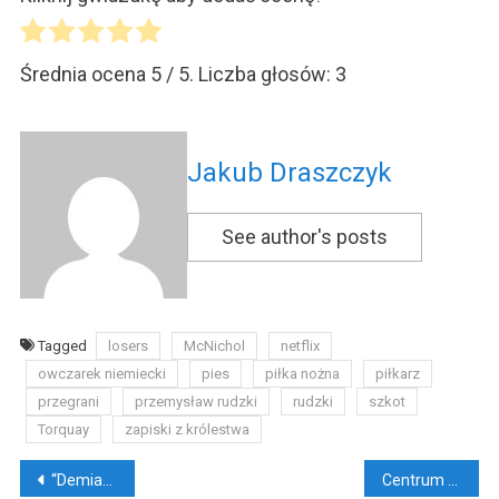
Średnia ocena
5
/ 5. Liczba głosów:
3
Jakub Draszczyk
See author's posts
Tagged
losers
McNichol
netflix
owczarek niemiecki
pies
piłka nożna
piłkarz
przegrani
przemysław rudzki
rudzki
szkot
Torquay
zapiski z królestwa
Nawigacja
“Demian” i Kain w podróży za samym sobą
Centrum Zdrowia w Mikołowie: porodówka jak nówka