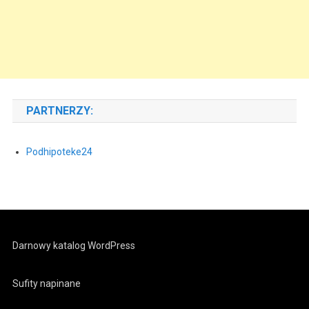
PARTNERZY:
Podhipoteke24
Darnowy katalog WordPress
Sufity napinane