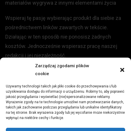
materiałów wygrywa z innymi elementami życia
Wspieraj tę pasję wybierając produkt dla siebie za
pośrednictwem linków zawartych w tekście.
Działając w ten sposób nie ponosisz żadnych
kosztów. Jednocześnie wspierasz pracę naszej
redakcji i jej niezależność.
Zarządzaj zgodami plików
cookie
KONTAKT
Używamy technologii takich jak pliki cookie do przechowywania i/lub
Redakcja portalu:
uzyskiwania dostępu do informacji o urządzeniu. Robimy to, aby poprawić
jakość przeglądania i wyświetlać (nie)spersonalizowane reklamy.
Wyrażenie zgody na te technologie umożliwi nam przetwarzanie danych,
ul.
Stara 13, 42-600 Tarnowskie Góry
takich jak zachowanie podczas przeglądania lub unikalne identyfikatory
na tej stronie. Brak wyrażenia zgody lub jej wycofanie może niekorzystnie
wpłynąć na niektóre cechy i funkcje.
TEL:
+48 509 547 822