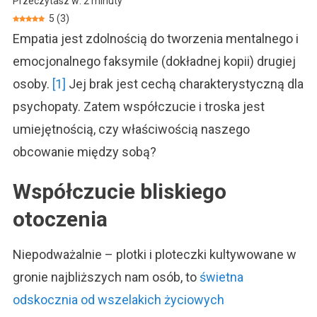
Przeczytasz w:
2
minuty
Kreuje
5
(
3
)
Obsesyjność
Empatia jest zdolnością do tworzenia mentalnego i
I
Deficyt
emocjonalnego faksymile (dokładnej kopii) drugiej
osoby.
[1]
Jej brak jest cechą charakterystyczną dla
psychopaty. Zatem współczucie i troska jest
umiejętnością, czy właściwością naszego
obcowanie między sobą?
Współczucie bliskiego
otoczenia
Niepodważalnie – plotki i ploteczki kultywowane w
gronie najbliższych nam osób, to
świetna
odskocznia od wszelakich życiowych