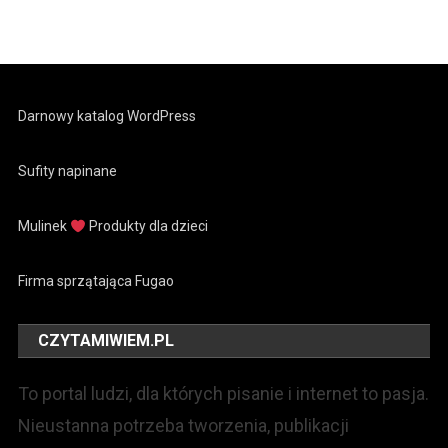
Darnowy katalog WordPress
Sufity napinane
Mulinek
Produkty dla dzieci
Firma sprzątająca Fugao
CZYTAMIWIEM.PL
To portal ludzi, dla których pisanie i internet to pasja.
Nieustanna potrzeba tworzenia, publikacji