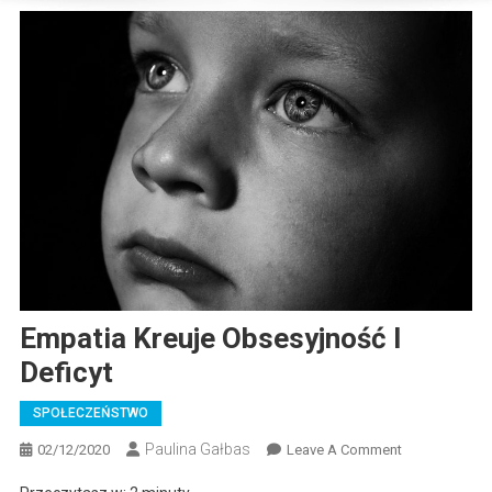
Empatia Kreuje Obsesyjność I
Deficyt
SPOŁECZEŃSTWO
Paulina Gałbas
On
02/12/2020
Leave A Comment
Empatia