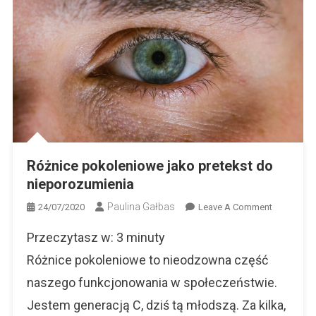
Różnice pokoleniowe jako pretekst do
nieporozumienia
Paulina Gałbas
On
24/07/2020
Leave A Comment
Różnice
Przeczytasz w:
3
minuty
Pokolenio
Jako
Różnice pokoleniowe to nieodzowna część
Pretekst
naszego funkcjonowania w społeczeństwie.
Do
Jestem generacją C, dziś tą młodszą. Za kilka,
Nieporozu