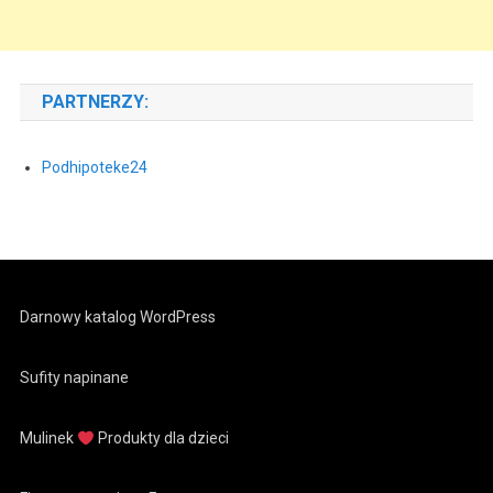
PARTNERZY:
Podhipoteke24
Darnowy katalog WordPress
Sufity napinane
Mulinek
Produkty dla dzieci