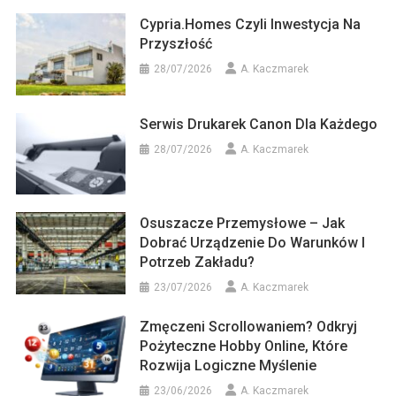
Cypria.homes Czyli Inwestycja Na
Przyszłość
28/07/2026
A. Kaczmarek
Serwis Drukarek Canon Dla Każdego
28/07/2026
A. Kaczmarek
Osuszacze Przemysłowe – Jak
Dobrać Urządzenie Do Warunków I
Potrzeb Zakładu?
23/07/2026
A. Kaczmarek
Zmęczeni Scrollowaniem? Odkryj
Pożyteczne Hobby Online, Które
Rozwija Logiczne Myślenie
23/06/2026
A. Kaczmarek