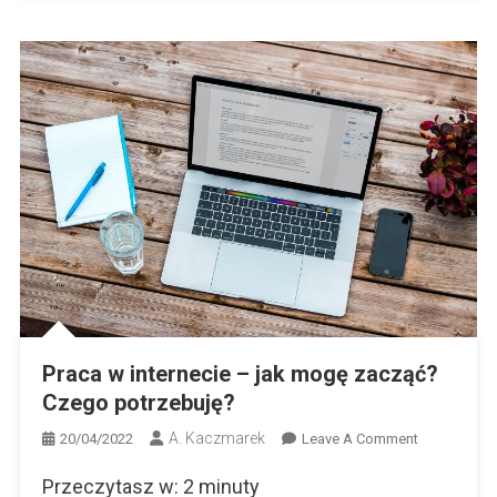
Praca w internecie – jak mogę zacząć?
Czego potrzebuję?
A. Kaczmarek
On
20/04/2022
Leave A Comment
Praca
Przeczytasz w:
2
minuty
W