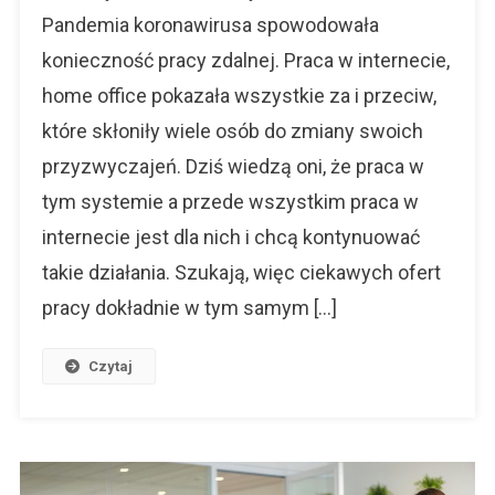
Internecie
Pandemia koronawirusa spowodowała
–
konieczność pracy zdalnej. Praca w internecie,
Jak
home office pokazała wszystkie za i przeciw,
Mogę
Zacząć?
które skłoniły wiele osób do zmiany swoich
Czego
przyzwyczajeń. Dziś wiedzą oni, że praca w
Potrzebuję?
tym systemie a przede wszystkim praca w
internecie jest dla nich i chcą kontynuować
takie działania. Szukają, więc ciekawych ofert
pracy dokładnie w tym samym […]
Czytaj