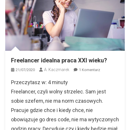
Freelancer idealna praca XXI wieku?
A. Kaczmarek
Do
21/07/2020
1 Komentarz
Freelancer
Przeczytasz w:
4
minuty
Idealna
Praca
Freelancer, czyli wolny strzelec. Sam jest
XXI
sobie szefem, nie ma norm czasowych.
Wieku?
Pracuje gdzie chce i kiedy chce, nie
obowiązuje go dres code, nie ma wytyczonych
godzin pracy. Decyduje czy i kiedy będzie miał