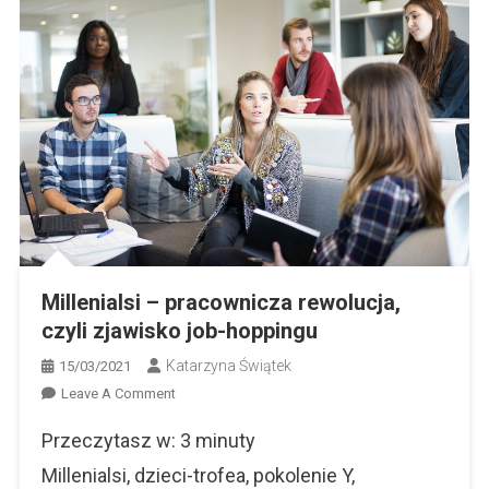
Millenialsi – pracownicza rewolucja,
czyli zjawisko job-hoppingu
Katarzyna Świątek
15/03/2021
On
Leave A Comment
Millenialsi
Przeczytasz w:
3
minuty
–
Pracownicza
Millenialsi, dzieci-trofea, pokolenie Y,