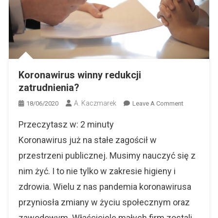
Koronawirus winny redukcji
zatrudnienia?
A. Kaczmarek
On
18/06/2020
Leave A Comment
Koronawiru
Przeczytasz w:
2
minuty
Winny
Redukcji
Koronawirus już na stałe zagościł w
Zatrudnieni
przestrzeni publicznej. Musimy nauczyć się z
nim żyć. I to nie tylko w zakresie higieny i
zdrowia. Wielu z nas pandemia koronawirusa
przyniosła zmiany w życiu społecznym oraz
zawodowym. Właściciele małych firm zostali