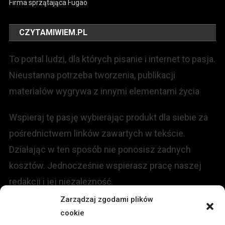
Firma sprzątająca Fugao
CZYTAMIWIEM.PL
To portal ludzi, dla których pisanie i internet to pasja.
Nieustanna potrzeba tworzenia, publikacji
materiałów wygrywa z innymi elementami życia
Wspieraj tę pasję wybierając produkt dla siebie za
pośrednictwem linków zawartych w tekście.
Działając w ten sposób nie ponosisz żadnych
kosztów. Jednocześnie wspierasz pracę naszej
redakcji i jej niezależność.
Zarządzaj zgodami plików
cookie
KONTAKT