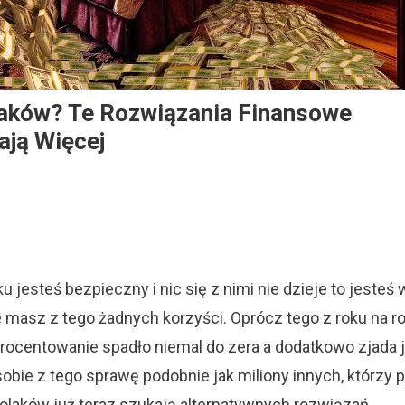
olaków? Te Rozwiązania Finansowe
ają Więcej
ie
iekają”
niądze
 jesteś bezpieczny i nic się z nimi nie dzieje to jesteś 
aków?
ie masz z tego żadnych korzyści. Oprócz tego z roku na r
wiązania
rocentowanie spadło niemal do zera a dodatkowo zjada 
ansowe
ierają
 sobie z tego sprawę podobnie jak miliony innych, którzy 
ś
Polaków już teraz szukają alternatywnych rozwiązań