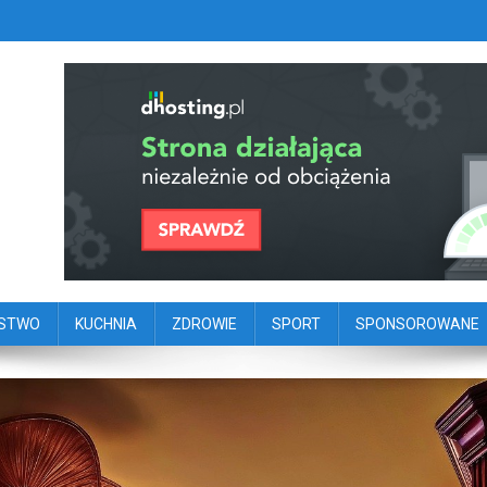
szy portal dziennikarstwa oby
ego
ŃSTWO
KUCHNIA
ZDROWIE
SPORT
SPONSOROWANE