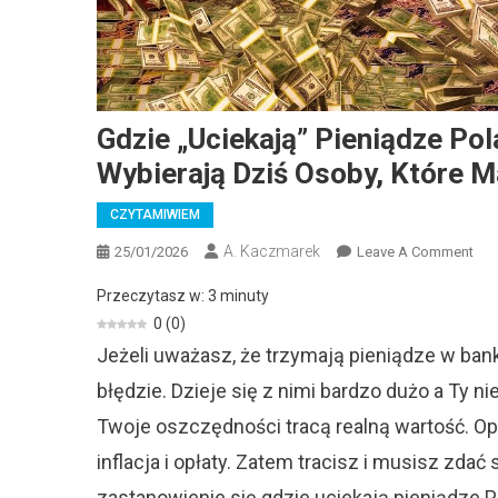
Gdzie „uciekają” Pieniądze P
Wybierają Dziś Osoby, Które M
CZYTAMIWIEM
A. Kaczmarek
On
25/01/2026
Leave A Comment
Gdz
Przeczytasz w:
3
minuty
„uc
0
(
0
)
Pie
Jeżeli uważasz, że trzymają pieniądze w banku
Pol
Te
błędzie. Dzieje się z nimi bardzo dużo a Ty n
Roz
Twoje oszczędności tracą realną wartość. Op
Fin
Wyb
inflacja i opłaty. Zatem tracisz i musisz zdać
Dzi
zastanowienie się gdzie uciekają pieniądze 