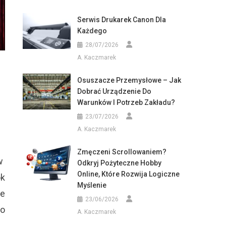
Serwis Drukarek Canon Dla
Każdego
28/07/2026
A. Kaczmarek
Osuszacze Przemysłowe – Jak
Dobrać Urządzenie Do
Warunków I Potrzeb Zakładu?
23/07/2026
A. Kaczmarek
Zmęczeni Scrollowaniem?
w
Odkryj Pożyteczne Hobby
Online, Które Rozwija Logiczne
ok
Myślenie
je
23/06/2026
po
A. Kaczmarek