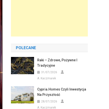
POLECANE
Raki – Zdrowe, Pożywne I
Tradycyjne
31/07/2026
A. Kaczmarek
Cypria.homes Czyli Inwestycja
Na Przyszłość
28/07/2026
A. Kaczmarek