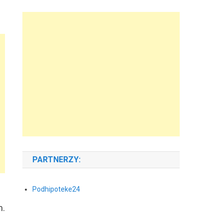
PARTNERZY:
Podhipoteke24
m.