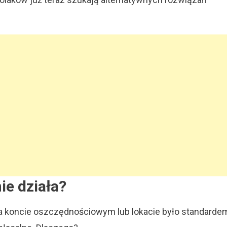
by,
re
ą
cej
ie działa?
na koncie oszczędnościowym lub lokacie było standarde