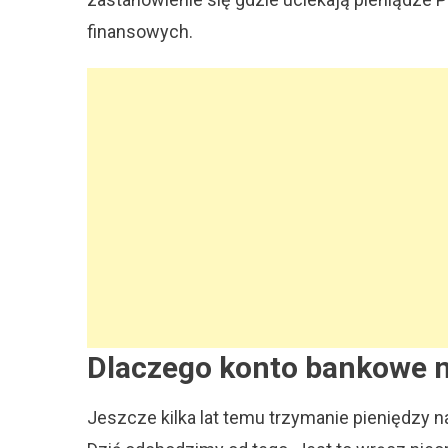
Oso
finansowych.
Któ
Maj
Wię
Dlaczego konto bankowe n
Jeszcze kilka lat temu trzymanie pieniędzy 