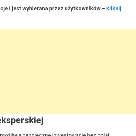
kcje i jest wybierana przez użytkowników
–
kliknij
ksperskiej
 umożliwia bezpieczne inwestowanie bez opłat.