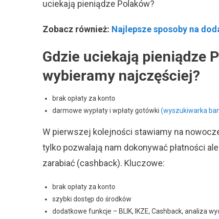
uciekają pieniądze Polaków?
Zobacz również:
Najlepsze sposoby na dod
Gdzie uciekają pieniądze 
wybieramy najczęściej?
brak opłaty za konto
darmowe wypłaty i wpłaty gotówki
(wyszukiwarka ban
W pierwszej kolejności stawiamy na nowoczes
tylko pozwalają nam dokonywać płatności ale
zarabiać (cashback). Kluczowe:
brak opłaty za konto
szybki dostęp do środków
dodatkowe funkcje – BLIK, IKZE, Cashback, analiza w