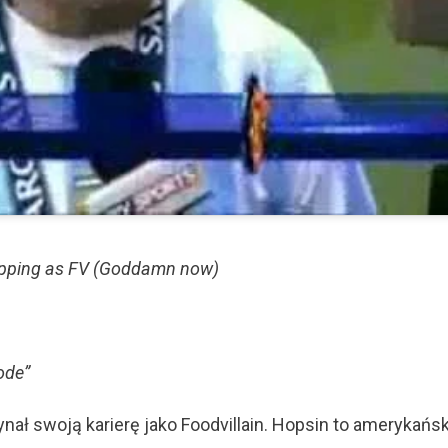
rapping as FV (Goddamn now)
ode”
nał swoją karierę jako Foodvillain. Hopsin to amerykańsk