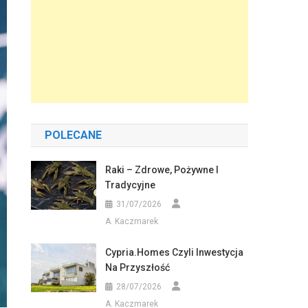
POLECANE
Raki – Zdrowe, Pożywne I
Tradycyjne
31/07/2026
A. Kaczmarek
Cypria.homes Czyli Inwestycja
Na Przyszłość
28/07/2026
A. Kaczmarek