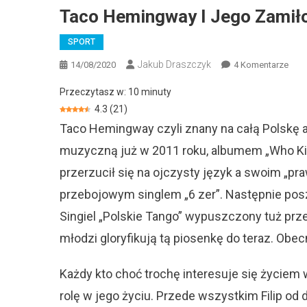
Taco Hemingway I Jego Zamiło
SPORT
Jakub Draszczyk
Do
14/08/2020
4 Komentarze
Taco
Przeczytasz w:
10
minuty
Hem
4.3
(
21
)
I
Taco Hemingway czyli znany na całą Polskę a
Jeg
Zami
muzyczną już w 2011 roku, albumem „Who Kille
Do
przerzucił się na ojczysty język a swoim „p
Piłki
Nożn
przebojowym singlem „6 zer”. Następnie poszł
Singiel „Polskie Tango” wypuszczony tuż prze
młodzi gloryfikują tą piosenkę do teraz. Obe
Każdy kto choć trochę interesuje się życiem
rolę w jego życiu. Przede wszystkim Filip od