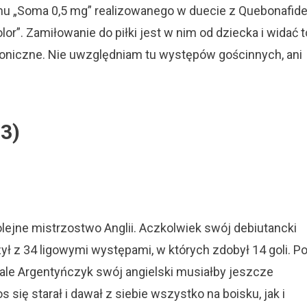
mu „Soma 0,5 mg” realizowanego w duecie z Quebonafide
or”. Zamiłowanie do piłki jest w nim od dziecka i widać t
ikoniczne. Nie uwzględniam tu występów gościnnych, ani
3)
lejne mistrzostwo Anglii. Aczkolwiek swój debiutancki
 z 34 ligowymi występami, w których zdobył 14 goli. P
le Argentyńczyk swój angielski musiałby jeszcze
 się starał i dawał z siebie wszystko na boisku, jak i