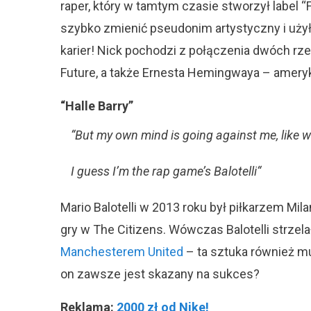
raper, który w tamtym czasie stworzył label 
szybko zmienić pseudonim artystyczny i użył
karier! Nick pochodzi z połączenia dwóch rze
Future, a także Ernesta Hemingwaya – amery
“Halle Barry”
“
But my own mind is going against me, like 
I guess I’m the rap game’s Balotelli
“
Mario Balotelli w 2013 roku był piłkarzem Mil
gry w The Citizens. Wówczas Balotelli strze
Manchesterem United
– ta sztuka również mu
on zawsze jest skazany na sukces?
Reklama:
2000 zł od Nike!