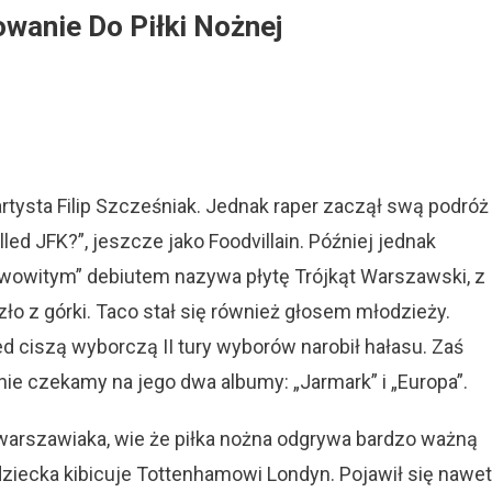
wanie Do Piłki Nożnej
ingway
rtysta Filip Szcześniak. Jednak raper zaczął swą podróż
o
łowanie
d JFK?”, jeszcze jako Foodvillain. Później jednak
rawowitym” debiutem nazywa płytę Trójkąt Warszawski, z
ej
o z górki. Taco stał się również głosem młodzieży.
d ciszą wyborczą II tury wyborów narobił hałasu. Zaś
cnie czekamy na jego dwa albumy: „Jarmark” i „Europa”.
 warszawiaka, wie że piłka nożna odgrywa bardzo ważną
 dziecka kibicuje Tottenhamowi Londyn. Pojawił się nawet