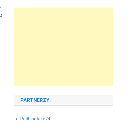
,
o
PARTNERZY:
o
Podhipoteke24