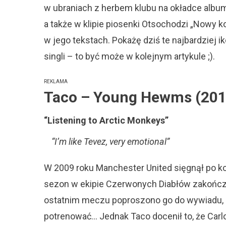
w ubraniach z herbem klubu na okładce albu
a także w klipie piosenki Otsochodzi „Nowy kol
w jego tekstach. Pokażę dziś te najbardziej 
singli – to być może w kolejnym artykule ;).
REKLAMA
Taco – Young Hewms (201
“Listening to Arctic Monkeys”
“I’m like Tevez, very emotional”
W 2009 roku Manchester United sięgnął po ko
sezon w ekipie Czerwonych Diabłów zakończył
ostatnim meczu poproszono go do wywiadu, a
potrenować… Jednak Taco docenił to, że Carlos