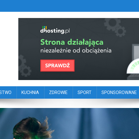
szy portal dziennikarstwa oby
ego
ŃSTWO
KUCHNIA
ZDROWIE
SPORT
SPONSOROWANE