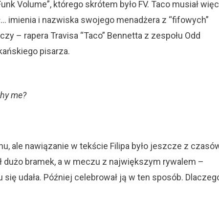
“Funk Volume”, którego skrótem było FV. Taco musiał więc
… imienia i nazwiska swojego menadżera z “fifowych”
czy – rapera Travisa “Taco” Bennetta z zespołu Odd
kańskiego pisarza.
why me?
anu, ale nawiązanie w tekście Filipa było jeszcze z czasó
lał dużo bramek, a w meczu z największym rywalem –
 się udała. Później celebrował ją w ten sposób. Dlaczeg