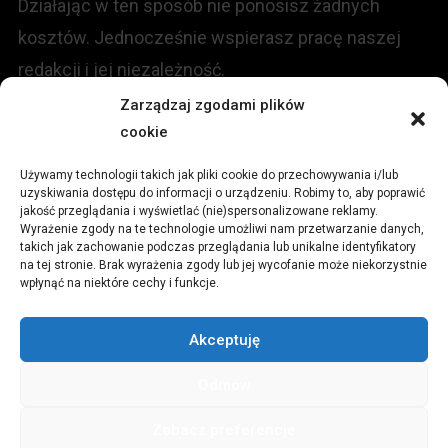
Działając w ten sposób nie ponosisz żadnych
kosztów. Jednocześnie wspierasz pracę naszej
redakcji i jej niezależność.
Zarządzaj zgodami plików
KONTAKT
cookie
Używamy technologii takich jak pliki cookie do przechowywania i/lub
Redakcja portalu:
uzyskiwania dostępu do informacji o urządzeniu. Robimy to, aby poprawić
jakość przeglądania i wyświetlać (nie)spersonalizowane reklamy.
Wyrażenie zgody na te technologie umożliwi nam przetwarzanie danych,
ul.
Stara 13, 42-600 Tarnowskie Góry
takich jak zachowanie podczas przeglądania lub unikalne identyfikatory
na tej stronie. Brak wyrażenia zgody lub jej wycofanie może niekorzystnie
wpłynąć na niektóre cechy i funkcje.
TEL:
+48 509 547 822
Akceptuję
Email:
redakcja@czytamiwiem.pl
Odmów
Reklama:
biuro@czytamiwiem.pl
Zobacz preferencje