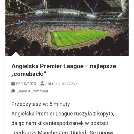
Angielska Premier League – najlepsze
„comebacki”
Jakub Draszczyk
06/10/2020
On
Leave A Comment
Angielska
Przeczytasz w:
5
minuty
Premier
League
Angielska Premier League ruszyła z kopyta,
–
dając nam kilka niespodzianek w postaci
Najlepsze
Leeds, czy Manchesteru United…Sezonowi
„comebacki”