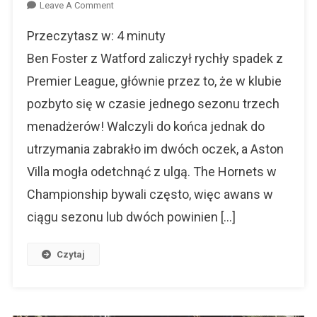
On
Leave A Comment
Ben
Przeczytasz w:
4
minuty
Foster
–
Ben Foster z Watford zaliczył rychły spadek z
Bramkarz
Premier League, głównie przez to, że w klubie
Watford
pozbyto się w czasie jednego sezonu trzech
I…
Youtuber?
menadżerów! Walczyli do końca jednak do
utrzymania zabrakło im dwóch oczek, a Aston
Villa mogła odetchnąć z ulgą. The Hornets w
Championship bywali często, więc awans w
ciągu sezonu lub dwóch powinien […]
Czytaj