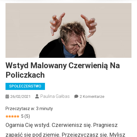
Wstyd Malowany Czerwienią Na
Policzkach
SPOŁECZEŃSTWO
Paulina Gałbas
Do
26/02/2021
2 Komentarze
Wstyd
Przeczytasz w:
3
minuty
Malowany
5
(
5
)
Czerwienią
Ogarnia Cię wstyd. Czerwienisz się. Pragniesz
Na
Policzkach
zapaść się pod ziemię. Przejęzyczasz się. Mylisz