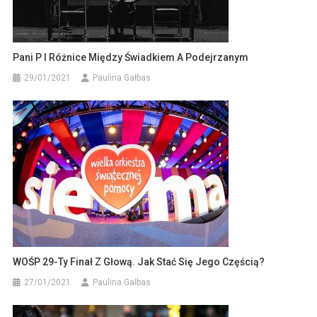
Pani P I Różnice Między Świadkiem A Podejrzanym
29/01/2021
Paulina Gałbas
WOŚP 29-Ty Finał Z Głową. Jak Stać Się Jego Częścią?
27/01/2021
Paulina Gałbas