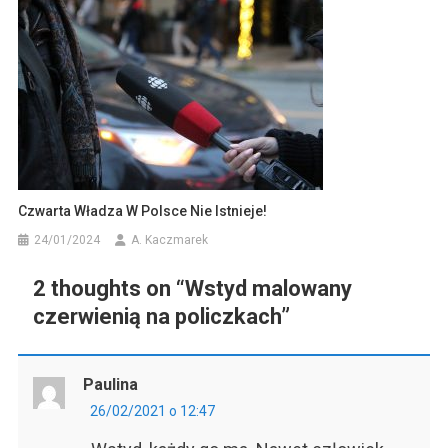
Czwarta Władza W Polsce Nie Istnieje!
24/01/2024
A. Kaczmarek
2 thoughts on “
Wstyd malowany
czerwienią na policzkach
”
Paulina
26/02/2021 o 12:47