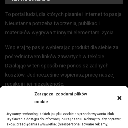
To portal ludzi, dla których pisanie i internet to pasja.
Nieustanna potrzeba tworzenia, publikacji
materiałów wygrywa z innymi elementami życia
Wspieraj tę pasję wybierając produkt dla siebie za
pośrednictwem linków zawartych w tekście.
Działając w ten sposób nie ponosisz żadnych
kosztów. Jednocześnie wspierasz pracę naszej
redakcji i jej niezależność.
Zarządzaj zgodami plików
KONTAKT
cookie
Używamy technologii takich jak pliki cookie do przechowywania i/lub
Redakcja portalu:
uzyskiwania dostępu do informacji o urządzeniu. Robimy to, aby poprawić
jakość przeglądania i wyświetlać (nie)spersonalizowane reklamy.