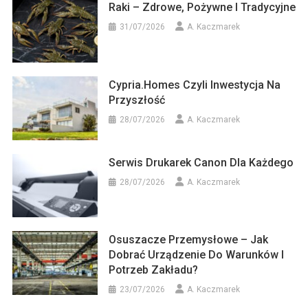
Raki – Zdrowe, Pożywne I Tradycyjne
31/07/2026
A. Kaczmarek
Cypria.homes Czyli Inwestycja Na
Przyszłość
28/07/2026
A. Kaczmarek
Serwis Drukarek Canon Dla Każdego
28/07/2026
A. Kaczmarek
Osuszacze Przemysłowe – Jak
Dobrać Urządzenie Do Warunków I
Potrzeb Zakładu?
23/07/2026
A. Kaczmarek