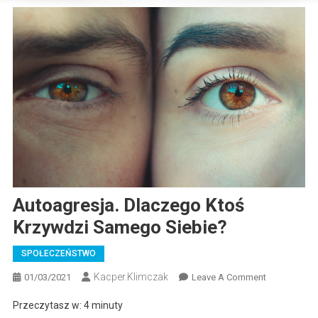
Autoagresja. Dlaczego Ktoś
Krzywdzi Samego Siebie?
SPOŁECZEŃSTWO
Kacper.klimczak
On
01/03/2021
Leave A Comment
Autoagresja.
Przeczytasz w:
4
minuty
Dlaczego