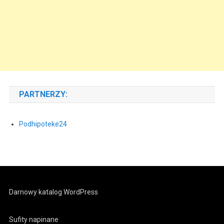
PARTNERZY:
Podhipoteke24
Darnowy katalog WordPress
Sufity napinane