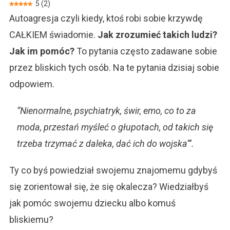
5
(
2
)
Ktoś
Autoagresja czyli kiedy, ktoś robi sobie krzywdę
Krzywdzi
Samego
CAŁKIEM świadomie.
Jak zrozumieć takich ludzi?
Siebie?
Jak im pomóc?
To pytania często zadawane sobie
przez bliskich tych osób. Na te pytania dzisiaj sobie
odpowiem.
“Nienormalne, psychiatryk, świr, emo, co to za
moda, przestań myśleć o głupotach, od takich się
trzeba trzymać z daleka, dać ich do wojska”’.
Ty co byś powiedział swojemu znajomemu gdybyś
się zorientował się, że się okalecza? Wiedziałbyś
jak pomóc swojemu dziecku albo komuś
bliskiemu?