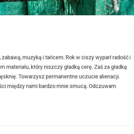
i
nię
iem
zabawą, muzyką i tańcem. Rok w ciszy wyparł radość i
m materiału, który niszczy gładką cerę. Zaś za gładką
ie
tęsknię. Towarzysz permanentne uczucie alienacji.
demii
ległości między nami bardzo mnie smucą. Odczuwam