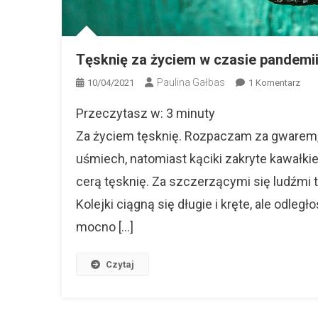
Tęsknię za życiem w czasie pandemi
Paulina Gałbas
Do
10/04/2021
1 Komentarz
Tęsk
Przeczytasz w:
3
minuty
Za
Życ
Za życiem tęsknię. Rozpaczam za gwarem, 
W
uśmiech, natomiast kąciki zakryte kawałkie
Czas
cerą tęsknię. Za szczerzącymi się ludźmi 
Pan
Kolejki ciągną się długie i kręte, ale od
mocno […]
Czytaj