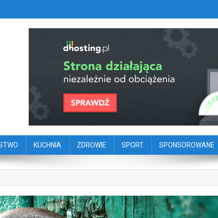
szy portal dziennikarstwa oby
ego
ŃSTWO
KUCHNIA
ZDROWIE
SPORT
SPONSOROWANE