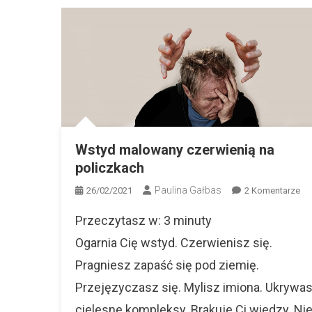
Wstyd malowany czerwienią na
policzkach
Paulina Gałbas
Do
26/02/2021
2 Komentarze
Ws
Przeczytasz w:
3
minuty
Ma
Cz
Ogarnia Cię wstyd. Czerwienisz się.
Na
Pragniesz zapaść się pod ziemię.
Po
Przejęzyczasz się. Mylisz imiona. Ukrywa
cielesne kompleksy. Brakuje Ci wiedzy. Ni