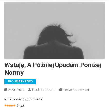
Wstaję, A Później Upadam Poniżej
Normy
SPOŁECZEŃSTWO
Paulina Gałbas
On
24/02/2021
Leave A Comment
Wstaję,
Przeczytasz w:
3
minuty
A
5
(
2
)
Później