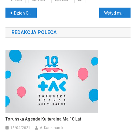
Nawigacja
Dzień Chlebka Bananowego – idealny chleb z bananem
Wstyd malowany czerwienią na policzkach
wpisu
REDAKCJA POLECA
Toruńska Agenda Kulturalna Ma 10 Lat
15/04/2021
A. Kaczmarek