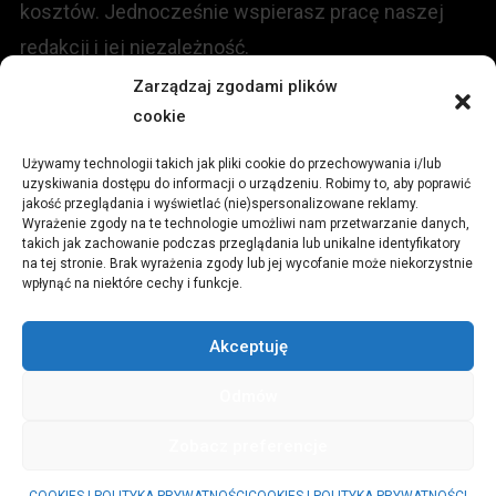
kosztów. Jednocześnie wspierasz pracę naszej
redakcji i jej niezależność.
Zarządzaj zgodami plików
cookie
KONTAKT
Używamy technologii takich jak pliki cookie do przechowywania i/lub
Redakcja portalu:
uzyskiwania dostępu do informacji o urządzeniu. Robimy to, aby poprawić
jakość przeglądania i wyświetlać (nie)spersonalizowane reklamy.
Wyrażenie zgody na te technologie umożliwi nam przetwarzanie danych,
ul.
Stara 13, 42-600 Tarnowskie Góry
takich jak zachowanie podczas przeglądania lub unikalne identyfikatory
na tej stronie. Brak wyrażenia zgody lub jej wycofanie może niekorzystnie
wpłynąć na niektóre cechy i funkcje.
TEL:
+48 509 547 822
Akceptuję
Email:
redakcja@czytamiwiem.pl
Odmów
Reklama:
biuro@czytamiwiem.pl
Zobacz preferencje
© CzytamiWiem.pl
|
Theme: News Portal by
Mystery Themes
.