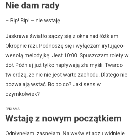
Nie dam rady
Upadam
Poniżej
Normy
– Bip! Bip! – nie wstaję.
Jaskrawe światło sączy się z okna nad łóżkiem.
Okropnie razi. Podnoszę się i wyłączam irytująco-
wesołą melodyjkę. Jest 10:00. Spuszczam rolety w
dół. Później już tylko napływają złe myśli. Twardo
twierdzą, że nic nie jest warte zachodu. Dlatego nie
pozwalają wstać. Bo po co? Jaki sens w
czymkolwiek?
REKLAMA
Wstaję z nowym początkiem
Odpłynęłam, zasnęłam. Na wyświetlaczu widnieje