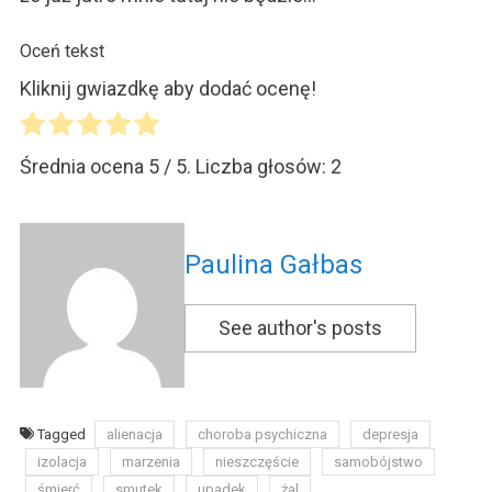
Oceń tekst
Kliknij gwiazdkę aby dodać ocenę!
Średnia ocena
5
/ 5. Liczba głosów:
2
Paulina Gałbas
See author's posts
Tagged
alienacja
choroba psychiczna
depresja
izolacja
marzenia
nieszczęście
samobójstwo
śmierć
smutek
upadek
żal