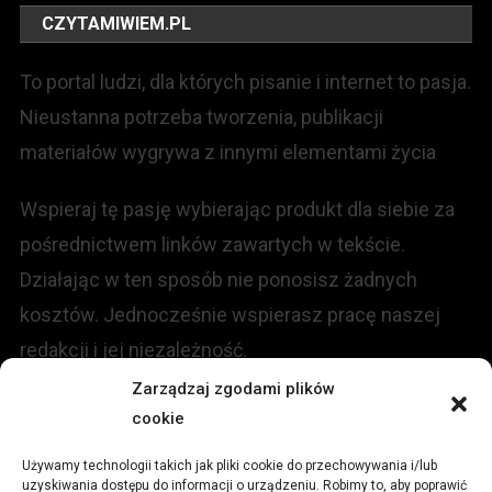
CZYTAMIWIEM.PL
To portal ludzi, dla których pisanie i internet to pasja.
Nieustanna potrzeba tworzenia, publikacji
materiałów wygrywa z innymi elementami życia
Wspieraj tę pasję wybierając produkt dla siebie za
pośrednictwem linków zawartych w tekście.
Działając w ten sposób nie ponosisz żadnych
kosztów. Jednocześnie wspierasz pracę naszej
redakcji i jej niezależność.
Zarządzaj zgodami plików
KONTAKT
cookie
Używamy technologii takich jak pliki cookie do przechowywania i/lub
Redakcja portalu:
uzyskiwania dostępu do informacji o urządzeniu. Robimy to, aby poprawić