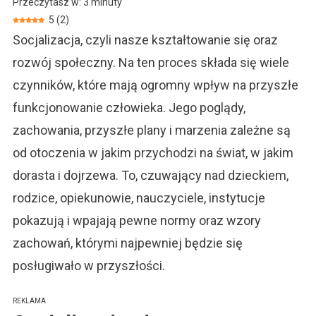
Przeczytasz w:
3
minuty
Pokażmy
5
(
2
)
Potomkom
Socjalizacja, czyli nasze kształtowanie się oraz
Jak
Akceptować
rozwój społeczny. Na ten proces składa się wiele
czynników, które mają ogromny wpływ na przyszłe
funkcjonowanie człowieka. Jego poglądy,
zachowania, przyszłe plany i marzenia zależne są
od otoczenia w jakim przychodzi na świat, w jakim
dorasta i dojrzewa. To, czuwający nad dzieckiem,
rodzice, opiekunowie, nauczyciele, instytucje
pokazują i wpajają pewne normy oraz wzory
zachowań, którymi najpewniej będzie się
posługiwało w przyszłości.
REKLAMA