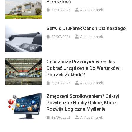
Przyszłość
28/07/2026
A. Kaczmarek
Serwis Drukarek Canon Dla Każdego
28/07/2026
A. Kaczmarek
Osuszacze Przemysłowe – Jak
Dobrać Urządzenie Do Warunków I
Potrzeb Zakładu?
23/07/2026
A. Kaczmarek
Zmęczeni Scrollowaniem? Odkryj
Pożyteczne Hobby Online, Które
Rozwija Logiczne Myślenie
23/06/2026
A. Kaczmarek