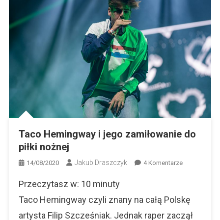
Taco Hemingway i jego zamiłowanie do
piłki nożnej
Jakub Draszczyk
Do
14/08/2020
4 Komentarze
Taco
Przeczytasz w:
10
minuty
Hemingway
I
Taco Hemingway czyli znany na całą Polskę
Jego
artysta Filip Szcześniak. Jednak raper zaczął
Zamiłowanie