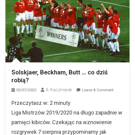
Solskjaer, Beckham, Butt … co dziś
robią?
A. Kaczmarek
On
03/07/2020
Leave A Comment
Solskjaer,
Przeczytasz w:
2
minuty
Beckham,
Butt
Liga Mistrzów 2019/2020 na długo zapadnie w
…
pamięci kibiców. Czekając na wznowienie
Co
rozgrywek 7 sierpnia przypominamy jak
Dziś