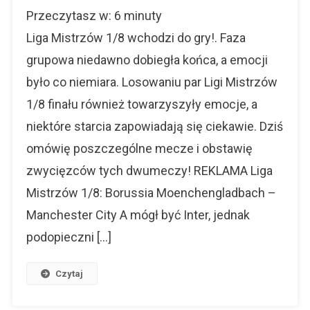
Liga
Przeczytasz w:
6
minuty
Mistrzów
1/8
Liga Mistrzów 1/8 wchodzi do gry!. Faza
Finału
grupowa niedawno dobiegła końca, a emocji
–
było co niemiara. Losowaniu par Ligi Mistrzów
Analiza
Wydarzeń
1/8 finału również towarzyszyły emocje, a
Boiskowych
niektóre starcia zapowiadają się ciekawie. Dziś
omówię poszczególne mecze i obstawię
zwycięzców tych dwumeczy! REKLAMA Liga
Mistrzów 1/8: Borussia Moenchengladbach –
Manchester City A mógł być Inter, jednak
podopieczni […]
Czytaj