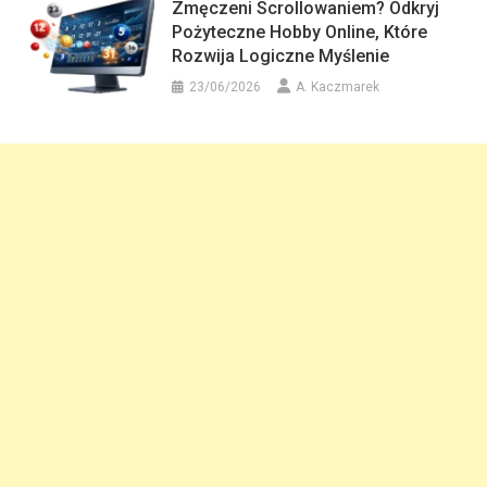
Zmęczeni Scrollowaniem? Odkryj
Pożyteczne Hobby Online, Które
Rozwija Logiczne Myślenie
23/06/2026
A. Kaczmarek