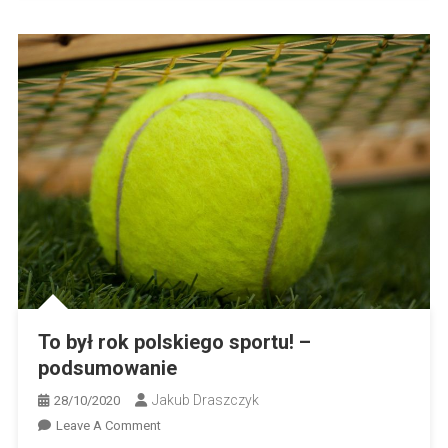
To był rok polskiego sportu! –
podsumowanie
Jakub Draszczyk
28/10/2020
On
Leave A Comment
To