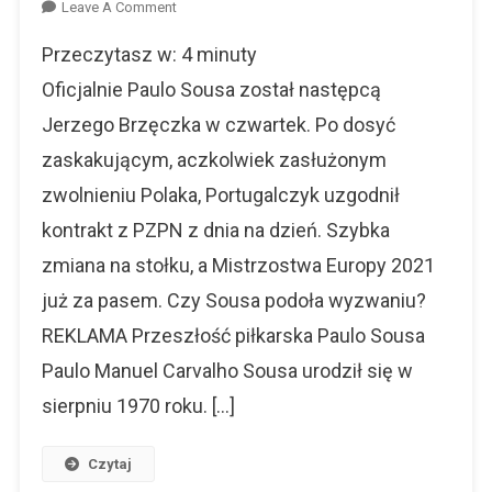
On
Leave A Comment
Paulo
Przeczytasz w:
4
minuty
Sousa
–
Oficjalnie Paulo Sousa został następcą
Sylwetka
Jerzego Brzęczka w czwartek. Po dosyć
Nowego
zaskakującym, aczkolwiek zasłużonym
Selekcjonera
zwolnieniu Polaka, Portugalczyk uzgodnił
kontrakt z PZPN z dnia na dzień. Szybka
zmiana na stołku, a Mistrzostwa Europy 2021
już za pasem. Czy Sousa podoła wyzwaniu?
REKLAMA Przeszłość piłkarska Paulo Sousa
Paulo Manuel Carvalho Sousa urodził się w
sierpniu 1970 roku. […]
Czytaj