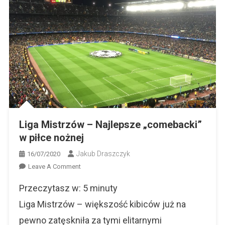
Liga Mistrzów – Najlepsze „comebacki”
w piłce nożnej
Jakub Draszczyk
16/07/2020
On
Leave A Comment
Liga
Przeczytasz w:
5
minuty
Mistrzów
–
Liga Mistrzów – większość kibiców już na
Najlepsze
pewno zatęskniła za tymi elitarnymi
„comebacki”