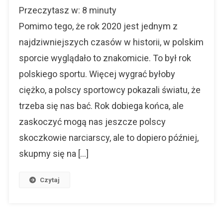
Przeczytasz w:
8
minuty
Był
Rok
Pomimo tego, że rok 2020 jest jednym z
Polskiego
najdziwniejszych czasów w historii, w polskim
Sportu!
sporcie wyglądało to znakomicie. To był rok
–
Podsumowanie
polskiego sportu. Więcej wygrać byłoby
ciężko, a polscy sportowcy pokazali światu, że
trzeba się nas bać. Rok dobiega końca, ale
zaskoczyć mogą nas jeszcze polscy
skoczkowie narciarscy, ale to dopiero później,
skupmy się na […]
Czytaj