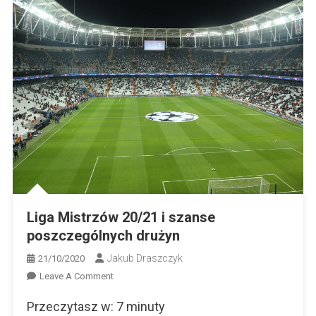
Liga Mistrzów 20/21 i szanse
poszczególnych drużyn
Jakub Draszczyk
21/10/2020
On
Leave A Comment
Liga
Przeczytasz w:
7
minuty
Mistrzów