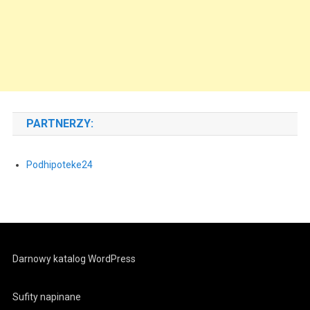
PARTNERZY:
Podhipoteke24
Darnowy katalog WordPress
Sufity napinane