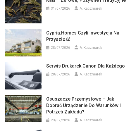
Raki – Zdrowe, Pożywne I Tradycyjne
31/07/2026
A. Kaczmarek
Cypria.homes Czyli Inwestycja Na
Przyszłość
28/07/2026
A. Kaczmarek
Serwis Drukarek Canon Dla Każdego
28/07/2026
A. Kaczmarek
Osuszacze Przemysłowe – Jak
Dobrać Urządzenie Do Warunków I
Potrzeb Zakładu?
23/07/2026
A. Kaczmarek