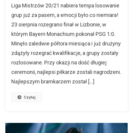
20/21
Liga Mistrzów 20/21 nabiera tempa losowanie
I
grup już za pasem, a emocji było co niemiara!
Szanse
23 sierpnia rozegrano finał w Lizbonie, w
Poszczególnych
Drużyn
którym Bayern Monachium pokonał PSG 1:0.
Minęło zaledwie półtora miesiąca i już drużyny
zdążyły rozegrać kwalifikacje, a grupy zostały
rozlosowane. Przy okazji na dość długiej
ceremonii, najlepsi piłkarze zostali nagrodzeni.
Najlepszym bramkarzem został […]
Czytaj