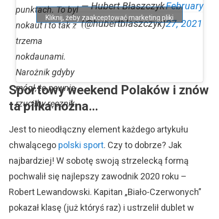
— Hubert Błaszczyk
February
punktach. To byl
Kliknij, żeby zaakceptować marketing pliki
(@hubertblaszczyk)
27, 2021
nokaut i to tak z
cookies i włączyć tę treść
trzema
nokdaunami.
Narożnik gdyby
Sportowy weekend Polaków i znów
mógł, to pewnie
rzuciłby ręcznik.
ta piłka nożna…
Jest to nieodłączny element każdego artykułu
chwalącego
polski sport
. Czy to dobrze? Jak
najbardziej! W sobotę swoją strzelecką formą
pochwalił się najlepszy zawodnik 2020 roku –
Robert Lewandowski. Kapitan „Biało-Czerwonych”
pokazał klasę (już któryś raz) i ustrzelił dublet w