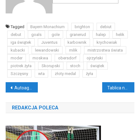
Tagged
Bayern Monachium
brighton
debiut
debut
goals
gole
granerud
halep
helik
iga świątek
Juventus
karbownik
krychowiak
kubacki
lewandowski
milik
mistrzostwa świata
moder
moskwa
obersdorf
ojrzyński
piotrek żyła
Skorupski
stoch
świątek
Szczęsny
wta
złoty medal
żyła
Nawigacja
Autoagresja. Dlaczego ktoś krzywdzi samego siebie?
Tablica na Instagramie. 5 sposobów na estetyczny profil
wpisu
REDAKCJA POLECA