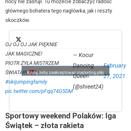
nocy nie zasnął. Tu możecie zobaczyć radość
głównego bohatera tego nagłówka, jak i reszty
skoczków.
OJ OJ OJ JAK PIĘKNIE
JAK MAGICZNE!
— Kocur
PIOTR ŻYŁA MISTRZEM
Dancing
February
ŚWIATA!!!
?
Kliknij, żeby zaakceptować marketing pliki
Queen
27, 2021
cookies i włączyć tę treść
#skijumpingfamily
(@shieet24)
pic.twitter.com/pFqq74G5DM
Sportowy weekend Polaków: Iga
Świątek – złota rakieta