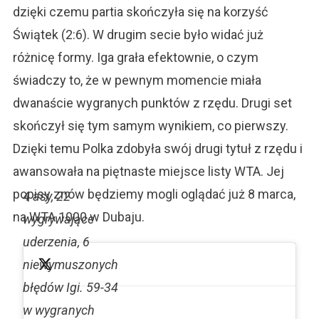
dzięki czemu partia skończyła się na korzyść
Świątek (2:6). W drugim secie było widać już
różnicę formy. Iga grała efektownie, o czym
świadczy to, że w pewnym momencie miała
dwanaście wygranych punktów z rzędu. Drugi set
skończył się tym samym wynikiem, co pierwszy.
Dzięki temu Polka zdobyła swój drugi tytuł z rzędu i
awansowała na piętnaste miejsce listy WTA. Jej
popisy znów będziemy mogli oglądać już 8 marca,
4 asy, 22
na WTA 1000 w Dubaju.
wygrywające
uderzenia, 6
niewymuszonych
błędów Igi. 59-34
w wygranych