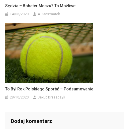
Sędzia – Bohater Meczu? To Możliwe…
14/06/2020
A. Kaczmarek
To Był Rok Polskiego Sportu! – Podsumowanie
28/10/2020
Jakub Draszczyk
Dodaj komentarz