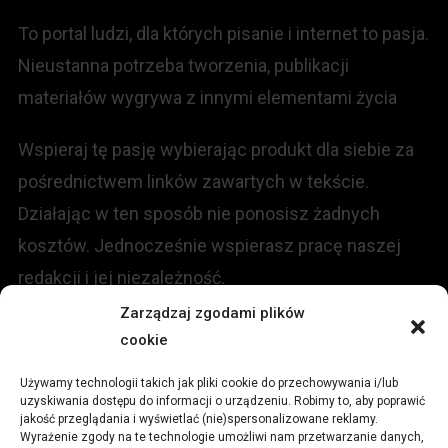
To portal ludzi, dla których pisanie i internet to pasja.
Nieustanna potrzeba tworzenia, publikacji
materiałów wygrywa z innymi elementami życia
Wspieraj tę pasję wybierając produkt dla siebie za
pośrednictwem linków zawartych w tekście.
Działając w ten sposób nie ponosisz żadnych
kosztów. Jednocześnie wspierasz pracę naszej
redakcji i jej niezależność.
Zarządzaj zgodami plików
KONTAKT
cookie
Używamy technologii takich jak pliki cookie do przechowywania i/lub
Redakcja portalu:
uzyskiwania dostępu do informacji o urządzeniu. Robimy to, aby poprawić
jakość przeglądania i wyświetlać (nie)spersonalizowane reklamy.
Wyrażenie zgody na te technologie umożliwi nam przetwarzanie danych,
ul.
Stara 13, 42-600 Tarnowskie Góry