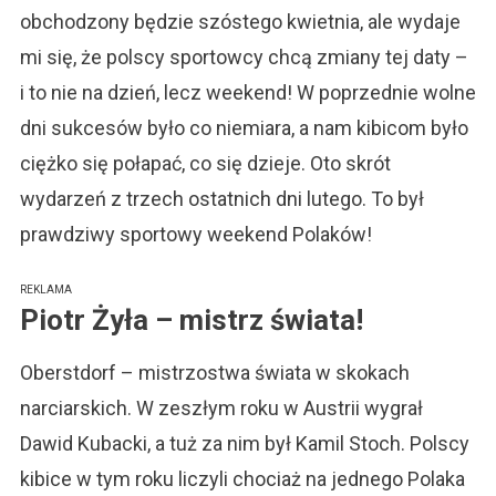
Nowy
obchodzony będzie szóstego kwietnia, ale wydaje
Termin
mi się, że polscy sportowcy chcą zmiany tej daty –
Dnia
Sportu?
i to nie na dzień, lecz weekend! W poprzednie wolne
dni sukcesów było co niemiara, a nam kibicom było
ciężko się połapać, co się dzieje. Oto skrót
wydarzeń z trzech ostatnich dni lutego. To był
prawdziwy sportowy weekend Polaków!
REKLAMA
Piotr Żyła – mistrz świata!
Oberstdorf – mistrzostwa świata w skokach
narciarskich. W zeszłym roku w Austrii wygrał
Dawid Kubacki, a tuż za nim był Kamil Stoch. Polscy
kibice w tym roku liczyli chociaż na jednego Polaka