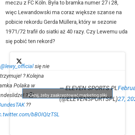
meczu z FC Köln. Była to bramka numer 27 i 28,
więc Lewandowski ma coraz większe szanse na
pobicie rekordu Gerda Müllera, który w sezonie
1971/72 trafił do siatki aż 40 razy. Czy Lewemu uda
się pobić ten rekord?
?
@lewy_official
się nie
trzymuje! ? Kolejna
amka Polaka w
— ELEVEN SPORTS PL
Febru
ndeslidze! ?
Kliknij, żeby zaakceptować marketing pliki
(@ELEVENSPORTSPL)
27, 20
cookies i włączyć tę treść
BundesTAK
??
c.twitter.com/bBOIQIzTSL