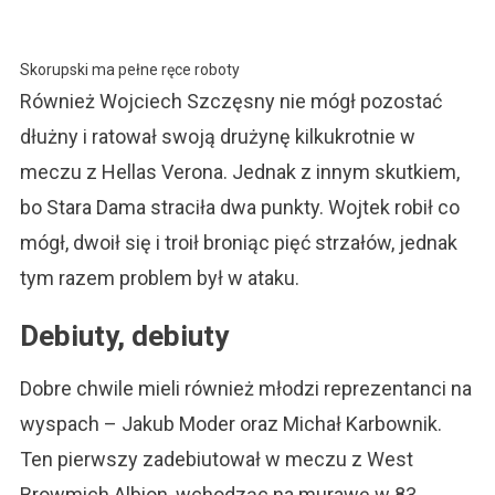
Skorupski ma pełne ręce roboty
Również Wojciech Szczęsny nie mógł pozostać
dłużny i ratował swoją drużynę kilkukrotnie w
meczu z Hellas Verona. Jednak z innym skutkiem,
bo Stara Dama straciła dwa punkty. Wojtek robił co
mógł, dwoił się i troił broniąc pięć strzałów, jednak
tym razem problem był w ataku.
Debiuty, debiuty
Dobre chwile mieli również młodzi reprezentanci na
wyspach – Jakub Moder oraz Michał Karbownik.
Ten pierwszy zadebiutował w meczu z West
Browmich Albion, wchodząc na murawę w 83