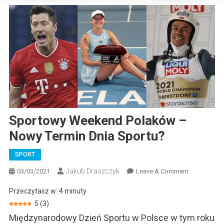
Sportowy Weekend Polaków –
Nowy Termin Dnia Sportu?
SPORT
Jakub Draszczyk
On
03/03/2021
Leave A Comment
Sportowy
Przeczytasz w:
4
minuty
Weekend
5
(
3
)
Polaków
Międzynarodowy Dzień Sportu w Polsce w tym roku
–