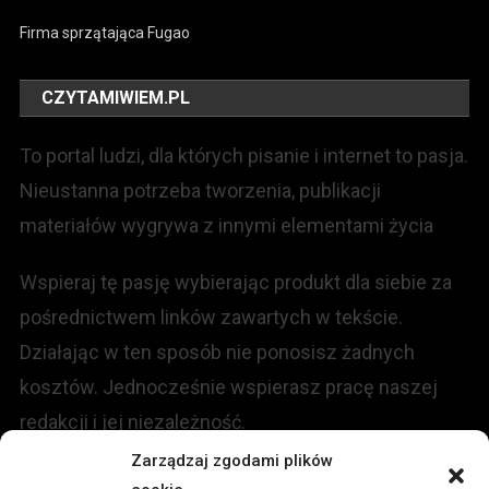
Firma sprzątająca Fugao
CZYTAMIWIEM.PL
To portal ludzi, dla których pisanie i internet to pasja.
Nieustanna potrzeba tworzenia, publikacji
materiałów wygrywa z innymi elementami życia
Wspieraj tę pasję wybierając produkt dla siebie za
pośrednictwem linków zawartych w tekście.
Działając w ten sposób nie ponosisz żadnych
kosztów. Jednocześnie wspierasz pracę naszej
redakcji i jej niezależność.
Zarządzaj zgodami plików