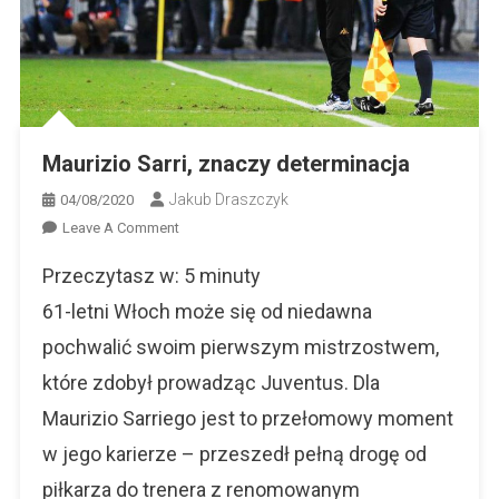
Maurizio Sarri, znaczy determinacja
Jakub Draszczyk
04/08/2020
On
Leave A Comment
Maurizio
Przeczytasz w:
5
minuty
Sarri,
Znaczy
61-letni Włoch może się od niedawna
Determinacja
pochwalić swoim pierwszym mistrzostwem,
które zdobył prowadząc Juventus. Dla
Maurizio Sarriego jest to przełomowy moment
w jego karierze – przeszedł pełną drogę od
piłkarza do trenera z renomowanym