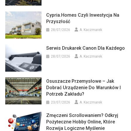
Cypria.homes Czyli Inwestycja Na
Przyszłość
28/07/2026
A. Kaczmarek
Serwis Drukarek Canon Dla Każdego
28/07/2026
A. Kaczmarek
Osuszacze Przemysłowe – Jak
Dobrać Urządzenie Do Warunków I
Potrzeb Zakładu?
23/07/2026
A. Kaczmarek
Zmęczeni Scrollowaniem? Odkryj
Pożyteczne Hobby Online, Które
Rozwija Logiczne Myślenie