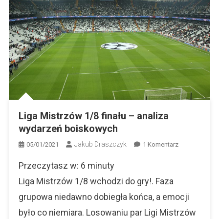
Liga Mistrzów 1/8 finału – analiza
wydarzeń boiskowych
Jakub Draszczyk
Do
05/01/2021
1 Komentarz
Liga
Przeczytasz w:
6
minuty
Mistrzów
1/8
Liga Mistrzów 1/8 wchodzi do gry!. Faza
Finału
grupowa niedawno dobiegła końca, a emocji
–
było co niemiara. Losowaniu par Ligi Mistrzów
Analiza