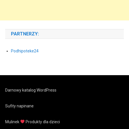
PARTNERZY:
Podhipoteke24
Darnowy katalog WordPress
Sufity napinane
Mulinek
Produkty dla dzieci