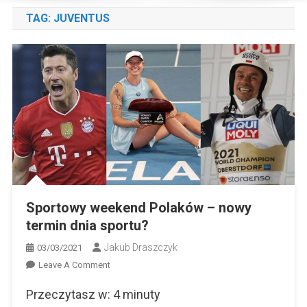
TAG:
JUVENTUS
Sportowy weekend Polaków – nowy
termin dnia sportu?
Jakub Draszczyk
03/03/2021
On
Leave A Comment
Sportowy
Przeczytasz w:
4
minuty
Weekend