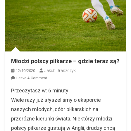
Młodzi polscy piłkarze – gdzie teraz są?
Jakub Draszczyk
12/10/2020
On
Leave A Comment
Młodzi
Przeczytasz w:
6
minuty
Polscy
Piłkarze
Wiele razy już słyszeliśmy o eksporcie
–
naszych młodych, dóbr piłkarskich na
Gdzie
przeróżne kierunki świata. Niektórzy młodzi
Teraz
Są?
polscy piłkarze gustują w Anglii, drudzy chcą