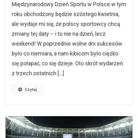
Polaków
Międzynarodowy Dzień Sportu w Polsce w tym
–
roku obchodzony będzie szóstego kwietnia,
Nowy
ale wydaje mi się, że polscy sportowcy chcą
Termin
Dnia
zmiany tej daty – i to nie na dzień, lecz
Sportu?
weekend! W poprzednie wolne dni sukcesów
było co niemiara, a nam kibicom było ciężko
się połapać, co się dzieje. Oto skrót wydarzeń
z trzech ostatnich […]
Czytaj