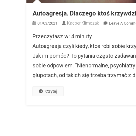
Autoagresja. Dlaczego ktoś krzywdz
Kacper.klimczak
01/03/2021
Leave A Comm
Przeczytasz w:
4
minuty
Autoagresja czyli kiedy, ktoś robi sobie 
Jak im pomóc? To pytania często zadawane 
sobie odpowiem. “Nienormalne, psychiatryk
głupotach, od takich się trzeba trzymać z da
Czytaj