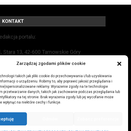
KONTAKT
edakcja portalu:
l.
Stara 13, 42-600 Tarnowskie Góry
Zarządzaj zgodami plików cookie
EL:
+48 509 547 822
hnologii takich jak pliki cookie do przechowywania i/lub uzyskiwania
nformacji o urządzeniu. Robimy to, aby poprawić jakość przeglądania i
mail:
redakcja@czytamiwiem.pl
(nie)spersonalizowane reklamy. Wyrażenie zgody na te technologie
m przetwarzanie danych, takich jak zachowanie podczas przeglądania lub
eklama:
biuro@czytamiwiem.pl
ntyfikatory na tej stronie. Brak wyrażenia zgody lub jej wycofanie może
e wpłynąć na niektóre cechy i funkcje.
ceptuję
Odmów
Zobacz preferencje