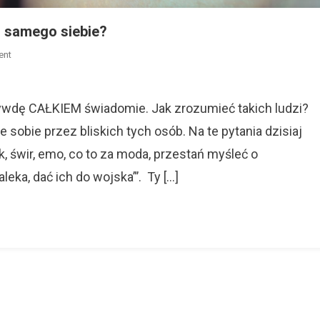
i samego siebie?
On
ent
Autoagresja.
Dlaczego
Ktoś
krzywdę CAŁKIEM świadomie. Jak zrozumieć takich ludzi?
Krzywdzi
sobie przez bliskich tych osób. Na te pytania dzisiaj
Samego
, świr, emo, co to za moda, przestań myśleć o
Siebie?
leka, dać ich do wojska”’. Ty […]