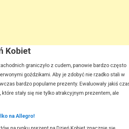
ń Kobiet
zachodnich graniczyło z cudem, panowie bardzo często
erwonymi goździkami. Aby je zdobyć nie rzadko stali w
ówczas bardzo popularne prezenty. Ewaluowały jakiś cza
, które stały się nie tylko atrakcyjnym prezentem, ale
lko na Allegro!
któw na rynku prezent na Dzień Kobiet znacznie się