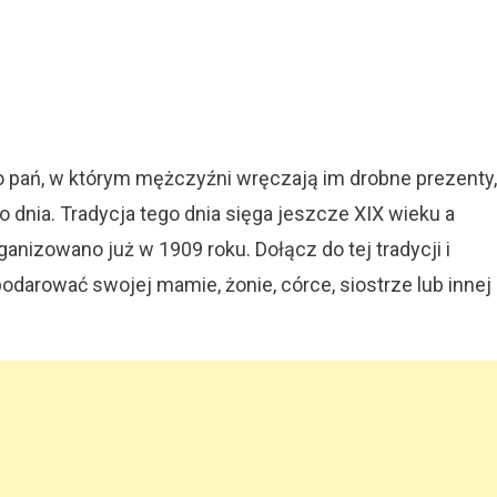
zent
eń
o pań, w którym mężczyźni wręczają im drobne prezenty,
iet
go dnia. Tradycja tego dnia sięga jeszcze XIX wieku a
nizowano już w 1909 roku. Dołącz do tej tradycji i
odarować swojej mamie, żonie, córce, siostrze lub innej