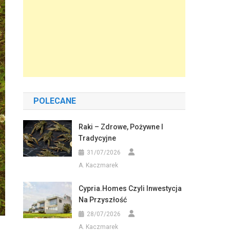
POLECANE
Raki – Zdrowe, Pożywne I
Tradycyjne
31/07/2026
A. Kaczmarek
Cypria.homes Czyli Inwestycja
Na Przyszłość
28/07/2026
A. Kaczmarek