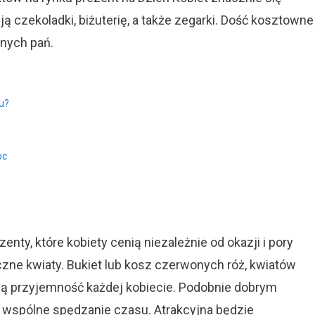
ą czekoladki, biżuterię, a także zegarki. Dość kosztowne
anych pań.
u?
oc
ty, które kobiety cenią niezależnie od okazji i pory
czne kwiaty. Bukiet lub kosz czerwonych róż, kwiatów
ą przyjemność każdej kobiecie. Podobnie dobrym
 wspólne spędzanie czasu. Atrakcyjna będzie