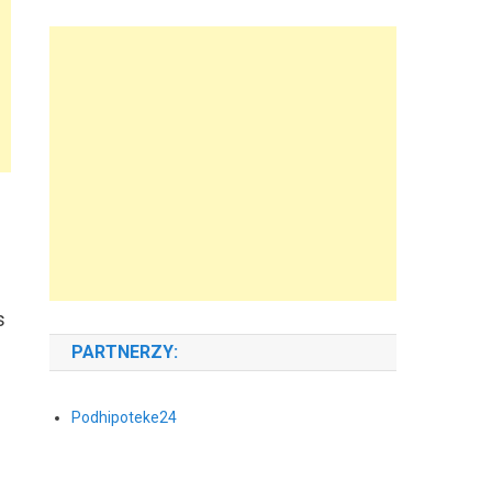
s
PARTNERZY:
Podhipoteke24