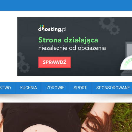
szy portal dziennikarstwa oby
ego
ŃSTWO
KUCHNIA
ZDROWIE
SPORT
SPONSOROWANE