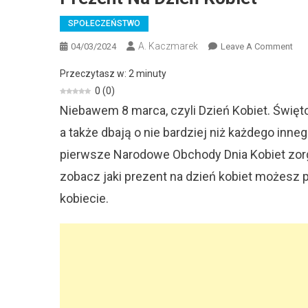
SPOŁECZEŃSTWO
A. Kaczmarek
On
04/03/2024
Leave A Comment
Pre
Przeczytasz w:
2
minuty
Na
0
(
0
)
Dzi
Niebawem 8 marca, czyli Dzień Kobiet. Święt
Kob
a także dbają o nie bardziej niż każdego inne
pierwsze Narodowe Obchody Dnia Kobiet zorga
zobacz jaki prezent na dzień kobiet możesz p
kobiecie.