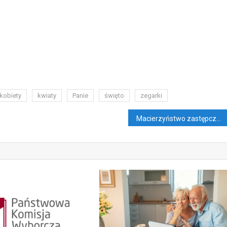
kobiety
kwiaty
Panie
święto
zegarki
Macierzyństwo zastępcze jest dostępne dla każdego na Ukrainie