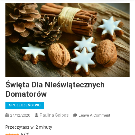
Święta Dla Nieświątecznych
Domatorów
SPOŁECZEŃSTWO
Paulina Gałbas
On
24/12/2020
Leave A Comment
Święta
Przeczytasz w:
2
minuty
Dla
5
(
2
)