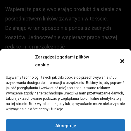
Wspieraj tę pasję wybierając produkt dla siebie za
pośrednictwem linków zawartych w tekście.
Działając w ten sposób nie ponosisz żadnych
kosztów. Jednocześnie wspierasz pracę naszej
redakcji i jej niezależność.
Zarządzaj zgodami plików
KONTAKT
cookie
Używamy technologii takich jak pliki cookie do przechowywania i/lub
Redakcja portalu:
uzyskiwania dostępu do informacji o urządzeniu. Robimy to, aby poprawić
jakość przeglądania i wyświetlać (nie)spersonalizowane reklamy.
Wyrażenie zgody na te technologie umożliwi nam przetwarzanie danych,
ul.
Stara 13, 42-600 Tarnowskie Góry
takich jak zachowanie podczas przeglądania lub unikalne identyfikatory
na tej stronie. Brak wyrażenia zgody lub jej wycofanie może niekorzystnie
wpłynąć na niektóre cechy i funkcje.
TEL:
+48 509 547 822
Akceptuję
Email:
redakcja@czytamiwiem.pl