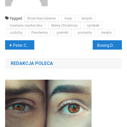
Tagged
Boże Narodzenie
Karp
lampki
maślane ciasteczka
Merry Christmas
opłatek
ozdoby
Pandemia
pierniki
prezenty
święta
Nawigacja
Peter Crouch – dwa metry uśmiechu. Biografia
Boxing Day 2020 w Premier League!
wpisu
REDAKCJA POLECA