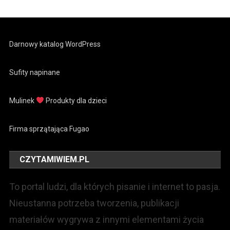
Darnowy katalog WordPress
Sufity napinane
Mulinek
Produkty dla dzieci
Firma sprzątająca Fugao
CZYTAMIWIEM.PL
To portal ludzi, dla których pisanie i internet to pasja.
Nieustanna potrzeba tworzenia, publikacji
materiałów wygrywa z innymi elementami życia