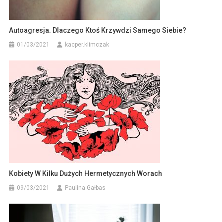
Autoagresja. Dlaczego Ktoś Krzywdzi Samego Siebie?
01/03/2021
kacper.klimczak
Kobiety W Kilku Dużych Hermetycznych Worach
09/03/2021
Paulina Gałbas