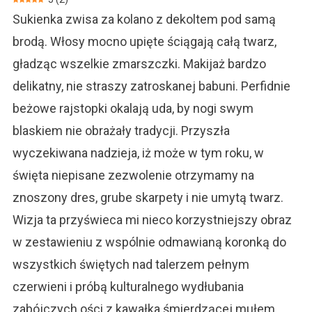
Nieświąteczn
Sukienka zwisa za kolano z dekoltem pod samą
Domatorów
brodą. Włosy mocno upięte ściągają całą twarz,
gładząc wszelkie zmarszczki. Makijaż bardzo
delikatny, nie straszy zatroskanej babuni. Perfidnie
beżowe rajstopki okalają uda, by nogi swym
blaskiem nie obrażały tradycji. Przyszła
wyczekiwana nadzieja, iż może w tym roku, w
święta niepisane zezwolenie otrzymamy na
znoszony dres, grube skarpety i nie umytą twarz.
Wizja ta przyświeca mi nieco korzystniejszy obraz
w zestawieniu z wspólnie odmawianą koronką do
wszystkich świętych nad talerzem pełnym
czerwieni i próbą kulturalnego wydłubania
zabójczych ości z kawałka śmierdzącej mułem