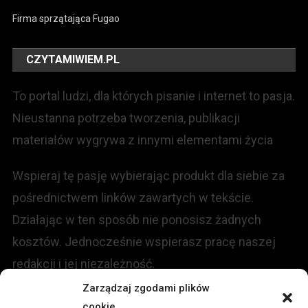
Firma sprzątająca Fugao
CZYTAMIWIEM.PL
To portal ludzi, dla których pisanie i internet to pasja.
Nieustanna potrzeba tworzenia, publikacji
materiałów wygrywa z innymi elementami życia
Wspieraj tę pasję wybierając produkt dla siebie za
pośrednictwem linków zawartych w tekście.
Działając w ten sposób nie ponosisz żadnych
kosztów. Jednocześnie wspierasz pracę naszej
redakcji i jej niezależność.
Zarządzaj zgodami plików
KONTAKT
cookie