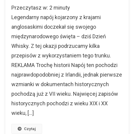
Dzień
Przeczytasz w:
2
minuty
Whisky
–
Legendarny napój kojarzony z krajami
Legendarny
anglosaskimi doczekał się swojego
Alkohol
międzynarodowego święta – dziś Dzień
W
(nie)
Whisky. Z tej okazji podrzucamy kilka
Codziennej
przepisów z wykorzystaniem tego trunku.
Wersji
REKLAMA Trochę historii Napój ten pochodzi
najprawdopodobniej z Irlandii, jednak pierwsze
wzmianki w dokumentach historycznych
pochodzą już z VII wieku. Najwięcej zapisów
historycznych pochodzi z wieku XIX i XX
wieku, […]
Czytaj