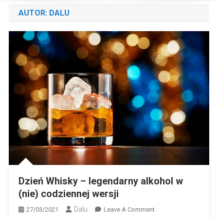
AUTOR:
DALU
Dzień Whisky – legendarny alkohol w
(nie) codziennej wersji
Dalu
On
27/03/2021
Leave A Comment