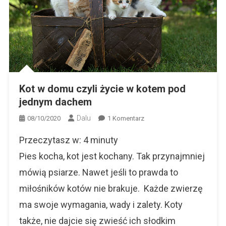
Kot w domu czyli życie w kotem pod
jednym dachem
Dalu
Do
08/10/2020
1 Komentarz
Kot
Przeczytasz w:
4
minuty
W
Domu
Pies kocha, kot jest kochany. Tak przynajmniej
Czyli
mówią psiarze. Nawet jeśli to prawda to
Życie
miłośników kotów nie brakuje. Każde zwierzę
W
Kotem
ma swoje wymagania, wady i zalety. Koty
Pod
także, nie dajcie się zwieść ich słodkim
Jednym