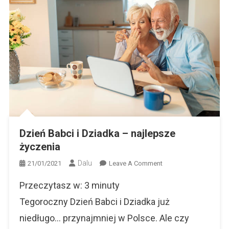
Dzień Babci i Dziadka – najlepsze
życzenia
Dalu
On
21/01/2021
Leave A Comment
Dzień
Przeczytasz w:
3
minuty
Babci
I
Tegoroczny Dzień Babci i Dziadka już
Dziadka
niedługo… przynajmniej w Polsce. Ale czy
–