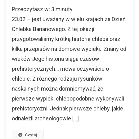
Dzień
Przeczytasz w:
3
minuty
Chlebka
Bananowego
23.02 – jest uważany w wielu krajach za Dzień
–
Chlebka Bananowego. Z tej okazji
Idealny
przygotowaliśmy krótką historię chleba oraz
Chleb
Z
kilka przepisów na domowe wypieki. Znany od
Bananem
wieków Jego historia sięga czasów
prehistorycznych… mowa oczywiście o
chlebie. Z różnego rodzaju rysunków
naskalnych można domniemywać, że
pierwsze wypieki chlebopodobne wykonywali
prehistoryczni. Jednak pierwsze chleby, jakie
odnaleźli archeologowie […]
Czytaj