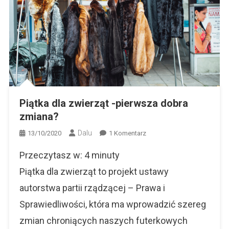
Piątka dla zwierząt -pierwsza dobra
zmiana?
Dalu
Do
13/10/2020
1 Komentarz
Piątka
Przeczytasz w:
4
minuty
Dla
Zwierząt
Piątka dla zwierząt to projekt ustawy
-
autorstwa partii rządzącej – Prawa i
Pierwsza
Sprawiedliwości, która ma wprowadzić szereg
Dobra
Zmiana?
zmian chroniących naszych futerkowych