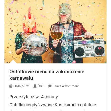
Ostatkowe menu na zakończenie
karnawału
Dalu
On
08/02/2021
Leave A Comment
Ostatkowe
Przeczytasz w:
4
minuty
Menu
Na
Ostatki niegdyś zwane Kusakami to ostatnie
Zakończenie