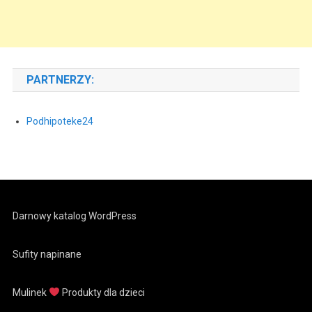
PARTNERZY:
Podhipoteke24
Darnowy katalog WordPress
Sufity napinane
Mulinek
Produkty dla dzieci