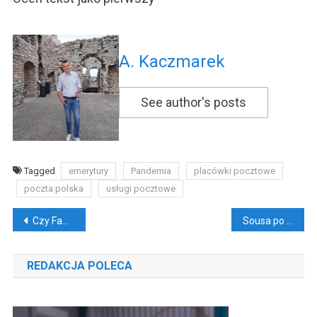
A. Kaczmarek
See author's posts
Tagged
emerytury
Pandemia
placówki pocztowe
poczta polska
usługi pocztowe
Nawigacja
Czy Fame MMA będzie jeszcze większe?
Sousa po debiucie – jest dobrze, czy Brzęczek?
wpisu
REDAKCJA POLECA