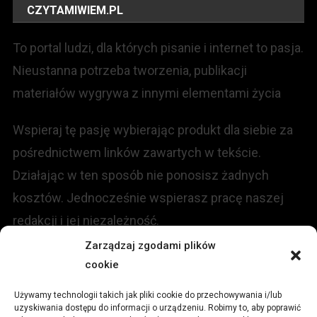
CZYTAMIWIEM.PL
To portal ludzi, dla których pisanie i internet to pasja.
Nieustanna potrzeba tworzenia, publikacji
materiałów wygrywa z innymi elementami życia
Wspieraj tę pasję wybierając produkt dla siebie za
pośrednictwem linków zawartych w tekście.
Działając w ten sposób nie ponosisz żadnych
kosztów. Jednocześnie wspierasz pracę naszej
redakcji i jej niezależność.
Zarządzaj zgodami plików
cookie
KONTAKT
Używamy technologii takich jak pliki cookie do przechowywania i/lub
Redakcja portalu:
uzyskiwania dostępu do informacji o urządzeniu. Robimy to, aby poprawić