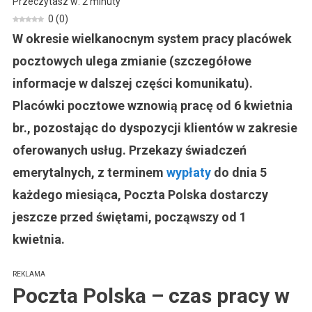
Przeczytasz w:
2
minuty
Polska:
0
(
0
)
Emerytury
W okresie wielkanocnym system pracy placówek
Przed
Przerwą
pocztowych ulega zmianie (szczegółowe
Świąteczną
informacje w dalszej części komunikatu).
Placówki pocztowe wznowią pracę od 6 kwietnia
br., pozostając do dyspozycji klientów w zakresie
oferowanych usług. Przekazy świadczeń
emerytalnych, z terminem
wypłaty
do dnia 5
każdego miesiąca, Poczta Polska dostarczy
jeszcze przed świętami, począwszy od 1
kwietnia.
REKLAMA
Poczta Polska – czas pracy w