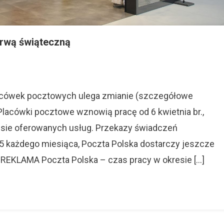
erwą świąteczną
On
Poczta
Polska:
Emerytury
acówek pocztowych ulega zmianie (szczegółowe
Przed
Placówki pocztowe wznowią pracę od 6 kwietnia br.,
Przerwą
esie oferowanych usług. Przekazy świadczeń
Świąteczną
 5 każdego miesiąca, Poczta Polska dostarczy jeszcze
 REKLAMA Poczta Polska – czas pracy w okresie […]