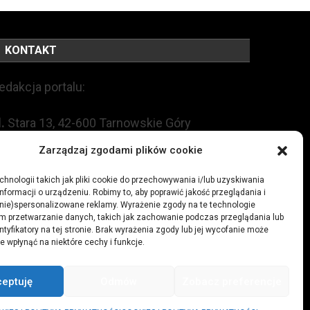
KONTAKT
edakcja portalu:
l.
Stara 13, 42-600 Tarnowskie Góry
Zarządzaj zgodami plików cookie
EL:
+48 509 547 822
hnologii takich jak pliki cookie do przechowywania i/lub uzyskiwania
nformacji o urządzeniu. Robimy to, aby poprawić jakość przeglądania i
mail:
redakcja@czytamiwiem.pl
(nie)spersonalizowane reklamy. Wyrażenie zgody na te technologie
m przetwarzanie danych, takich jak zachowanie podczas przeglądania lub
eklama:
biuro@czytamiwiem.pl
ntyfikatory na tej stronie. Brak wyrażenia zgody lub jej wycofanie może
e wpłynąć na niektóre cechy i funkcje.
ceptuję
Odmów
Zobacz preferencje