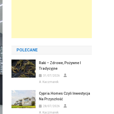
POLECANE
Raki – Zdrowe, Pożywne I
Tradycyjne
31/07/2026
A. Kaczmarek
Cypria.homes Czyli Inwestycja
Na Przyszłość
28/07/2026
A. Kaczmarek