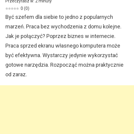
Przeczytasz w:
2
minuty
W
0
(
0
)
Internecie.
Być szefem dla siebie to jedno z popularnych
Od
Czego
marzeń. Praca bez wychodzenia z domu kolejne.
Zacząć?
Jak je połączyć? Poprzez biznes w internecie.
Praca sprzed ekranu własnego komputera może
być efektywna. Wystarczy jedynie wykorzystać
gotowe narzędzia. Rozpocząć można praktycznie
od zaraz.