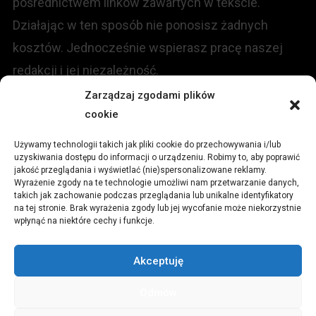
pośrednictwem linków zawartych w tekście.
Działając w ten sposób nie ponosisz żadnych
kosztów. Jednocześnie wspierasz pracę naszej
redakcji i jej niezależność.
Zarządzaj zgodami plików
KONTAKT
cookie
Używamy technologii takich jak pliki cookie do przechowywania i/lub
Redakcja portalu:
uzyskiwania dostępu do informacji o urządzeniu. Robimy to, aby poprawić
jakość przeglądania i wyświetlać (nie)spersonalizowane reklamy.
Wyrażenie zgody na te technologie umożliwi nam przetwarzanie danych,
ul.
Stara 13, 42-600 Tarnowskie Góry
takich jak zachowanie podczas przeglądania lub unikalne identyfikatory
na tej stronie. Brak wyrażenia zgody lub jej wycofanie może niekorzystnie
wpłynąć na niektóre cechy i funkcje.
TEL:
+48 509 547 822
Akceptuję
Email:
redakcja@czytamiwiem.pl
Odmów
Reklama:
biuro@czytamiwiem.pl