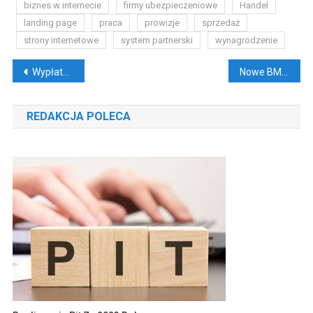
biznes w internecie
firmy ubezpieczeniowe
Handel
landing page
praca
prowizje
sprzedaż
strony internetowe
system partnerski
wynagrodzenie
Nawigacja
Wypłata gotówki. 5 sposób na dostęp do własnych pieniędzy
Nowe BMW M3 — Limuzyna dla wymagających
wpisu
REDAKCJA POLECA