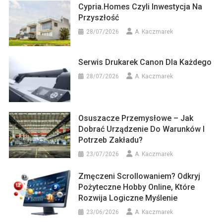
Cypria.homes Czyli Inwestycja Na
Przyszłość
28/07/2026
A. Kaczmarek
Serwis Drukarek Canon Dla Każdego
28/07/2026
A. Kaczmarek
Osuszacze Przemysłowe – Jak
Dobrać Urządzenie Do Warunków I
Potrzeb Zakładu?
23/07/2026
A. Kaczmarek
Zmęczeni Scrollowaniem? Odkryj
Pożyteczne Hobby Online, Które
Rozwija Logiczne Myślenie
23/06/2026
A. Kaczmarek