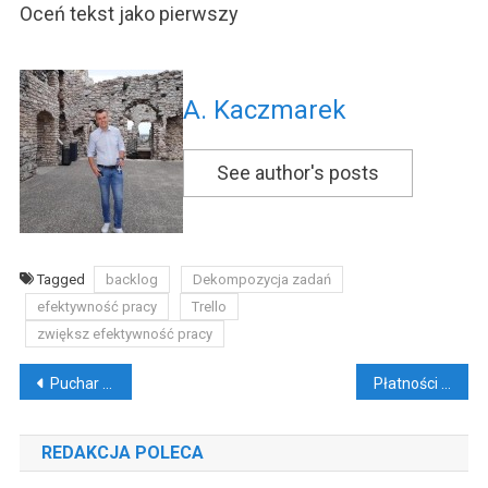
Oceń tekst jako pierwszy
A. Kaczmarek
See author's posts
Tagged
backlog
Dekompozycja zadań
efektywność pracy
Trello
zwiększ efektywność pracy
Nawigacja
Puchar Polski. Ruch – Górnik [filmy]
Płatności zbliżeniowe w Polsce. Poznaj różne możliwości
wpisu
REDAKCJA POLECA