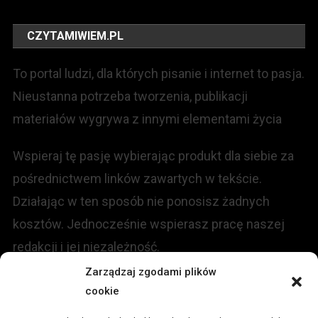
CZYTAMIWIEM.PL
To portal ludzi, dla których pisanie i internet to pasja.
Nieustanna potrzeba tworzenia, publikacji
materiałów wygrywa z innymi elementami życia
Wspieraj tę pasję wybierając produkt dla siebie za
pośrednictwem linków zawartych w tekście.
Działając w ten sposób nie ponosisz żadnych
kosztów. Jednocześnie wspierasz pracę naszej
redakcji i jej niezależność.
Zarządzaj zgodami plików
cookie
KONTAKT