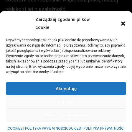
redakcji i jej niezależność.
Zarządzaj zgodami plików
cookie
KONTAKT
Używamy technologii takich jak pliki cookie do przechowywania i/lub
Redakcja portalu:
uzyskiwania dostępu do informacji o urządzeniu. Robimy to, aby poprawić
jakość przeglądania i wyświetlać (nie)spersonalizowane reklamy.
Wyrażenie zgody na te technologie umożliwi nam przetwarzanie danych,
ul.
Stara 13, 42-600 Tarnowskie Góry
takich jak zachowanie podczas przeglądania lub unikalne identyfikatory
na tej stronie. Brak wyrażenia zgody lub jej wycofanie może niekorzystnie
wpłynąć na niektóre cechy i funkcje.
TEL:
+48 509 547 822
Akceptuję
Email:
redakcja@czytamiwiem.pl
Odmów
Reklama:
biuro@czytamiwiem.pl
Zobacz preferencje
© CzytamiWiem.pl
|
Theme: News Portal by
Mystery Themes
.
COOKIES I POLITYKA PRYWATNOŚCI
COOKIES I POLITYKA PRYWATNOŚCI
PARTNERZY
COOKIES I POLITYKA PRYWATNOŚCI
REKLAMA