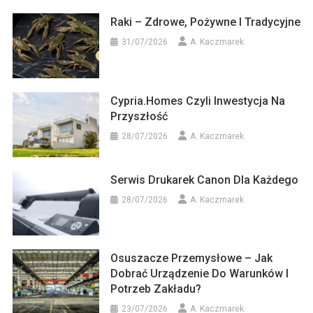
Raki – Zdrowe, Pożywne I Tradycyjne
31/07/2026
A. Kaczmarek
Cypria.homes Czyli Inwestycja Na
Przyszłość
28/07/2026
A. Kaczmarek
Serwis Drukarek Canon Dla Każdego
28/07/2026
A. Kaczmarek
Osuszacze Przemysłowe – Jak
Dobrać Urządzenie Do Warunków I
Potrzeb Zakładu?
23/07/2026
A. Kaczmarek