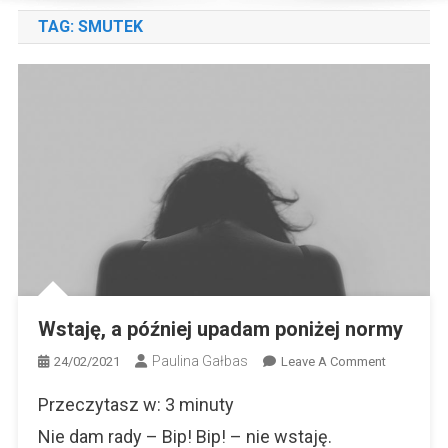
TAG:
SMUTEK
Wstaję, a później upadam poniżej normy
Paulina Gałbas
On
24/02/2021
Leave A Comment
Wstaję,
Przeczytasz w:
3
minuty
A
Później
Nie dam rady – Bip! Bip! – nie wstaję.