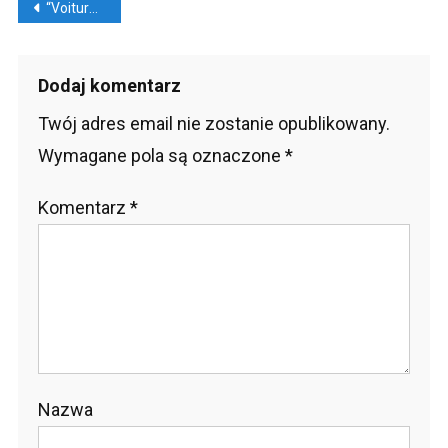
Nawigacja
“Voiture” – francuskie samochody, kupować?
wpisu
Dodaj komentarz
Twój adres email nie zostanie opublikowany.
Wymagane pola są oznaczone
*
Komentarz
*
Nazwa