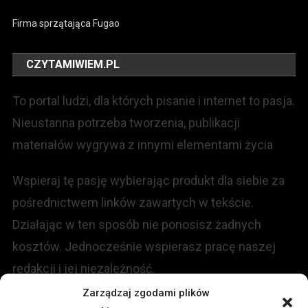
Firma sprzątająca Fugao
CZYTAMIWIEM.PL
To portal ludzi, dla których pisanie i internet to pasja.
Nieustanna potrzeba tworzenia, publikacji
materiałów wygrywa z innymi elementami życia
Wspieraj tę pasję wybierając produkt dla siebie za
pośrednictwem linków zawartych w tekście.
Działając w ten sposób nie ponosisz żadnych
kosztów. Jednocześnie wspierasz pracę naszej
redakcji i jej niezależność.
Zarządzaj zgodami plików