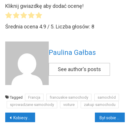
Kliknij gwiazdkę aby dodać ocenę!
Średnia ocena
4.9
/ 5. Liczba głosów:
8
Paulina Gałbas
See author's posts
Tagged
Francja
francuskie samochody
samochód
sprowadzane samochody
voiture
zakup samochodu
Nawigacja
Kobiecy samochód – czym kierujemy się przy zakupie?
Był sobie piłkarz – z tygodnika do książki
wpisu