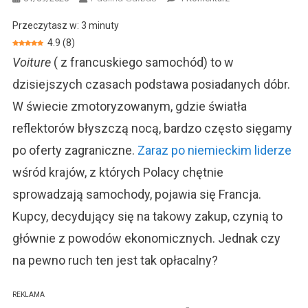
“Voiture”
Przeczytasz w:
3
minuty
–
4.9
(
8
)
Francuskie
Voiture
( z francuskiego samochód) to w
Samochody,
Kupować?
dzisiejszych czasach podstawa posiadanych dóbr.
W świecie zmotoryzowanym, gdzie światła
reflektorów błyszczą nocą, bardzo często sięgamy
po oferty zagraniczne.
Zaraz po niemieckim liderze
wśród krajów, z których Polacy chętnie
sprowadzają samochody, pojawia się Francja.
Kupcy, decydujący się na takowy zakup, czynią to
głównie z powodów ekonomicznych. Jednak czy
na pewno ruch ten jest tak opłacalny?
REKLAMA