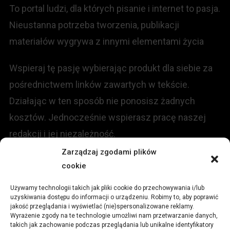
To portal ludzi, dla których pisanie i internet to pasja.
Nieustanna potrzeba tworzenia, publikacji
materiałów wygrywa z innymi elementami życia
Wspieraj tę pasję wybierając produkt dla siebie za
pośrednictwem linków zawartych w tekście.
Działając w ten sposób nie ponosisz żadnych
kosztów. Jednocześnie wspierasz pracę naszej
redakcji i jej niezależność.
Zarządzaj zgodami plików
KONTAKT
cookie
Używamy technologii takich jak pliki cookie do przechowywania i/lub
Redakcja portalu:
uzyskiwania dostępu do informacji o urządzeniu. Robimy to, aby poprawić
jakość przeglądania i wyświetlać (nie)spersonalizowane reklamy.
Wyrażenie zgody na te technologie umożliwi nam przetwarzanie danych,
ul.
Stara 13, 42-600 Tarnowskie Góry
takich jak zachowanie podczas przeglądania lub unikalne identyfikatory