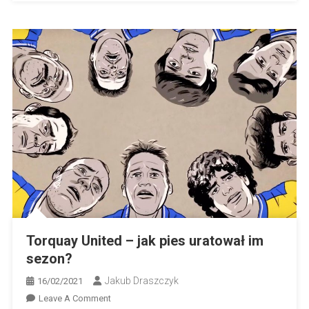
Torquay United – jak pies uratował im
sezon?
Jakub Draszczyk
16/02/2021
On
Leave A Comment