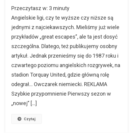
Torquay
Przeczytasz w:
3
minuty
United
–
Angielskie ligi, czy te wyższe czy niższe są
Jak
jednymi z najciekawszych. Mieliśmy już wiele
Pies
przykładów „great escapes”, ale ta jest dosyć
Uratował
Im
szczególna. Dlatego, też publikujemy osobny
Sezon?
artykuł. Jednak przenieśmy się do 1987 roku i
czwartego poziomu angielskich rozgrywek, na
stadion Torquay United, gdzie główną rolę
odegrał… Owczarek niemiecki. REKLAMA
Szybkie przypomnienie Pierwszy sezon w
„nowej” […]
Czytaj