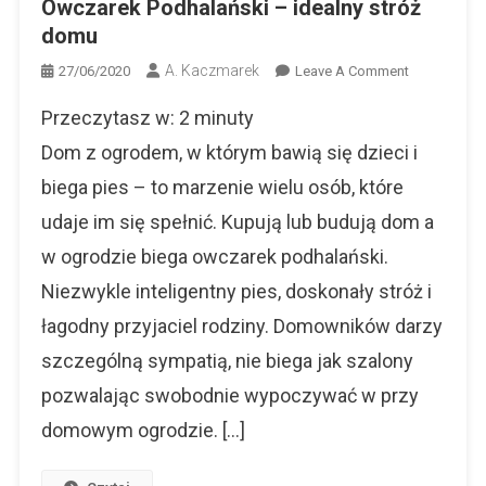
Owczarek Podhalański – idealny stróż
domu
A. Kaczmarek
On
27/06/2020
Leave A Comment
Owczarek
Przeczytasz w:
2
minuty
Podhalański
–
Dom z ogrodem, w którym bawią się dzieci i
Idealny
biega pies – to marzenie wielu osób, które
Stróż
udaje im się spełnić. Kupują lub budują dom a
Domu
w ogrodzie biega owczarek podhalański.
Niezwykle inteligentny pies, doskonały stróż i
łagodny przyjaciel rodziny. Domowników darzy
szczególną sympatią, nie biega jak szalony
pozwalając swobodnie wypoczywać w przy
domowym ogrodzie. […]