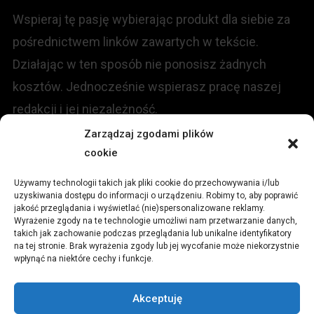
Wspieraj tę pasję wybierając produkt dla siebie za
pośrednictwem linków zawartych w tekście.
Działając w ten sposób nie ponosisz żadnych
kosztów. Jednocześnie wspierasz pracę naszej
redakcji i jej niezależność.
Zarządzaj zgodami plików
KONTAKT
cookie
Używamy technologii takich jak pliki cookie do przechowywania i/lub
Redakcja portalu:
uzyskiwania dostępu do informacji o urządzeniu. Robimy to, aby poprawić
jakość przeglądania i wyświetlać (nie)spersonalizowane reklamy.
Wyrażenie zgody na te technologie umożliwi nam przetwarzanie danych,
ul.
Stara 13, 42-600 Tarnowskie Góry
takich jak zachowanie podczas przeglądania lub unikalne identyfikatory
na tej stronie. Brak wyrażenia zgody lub jej wycofanie może niekorzystnie
wpłynąć na niektóre cechy i funkcje.
TEL:
+48 509 547 822
Akceptuję
Email:
redakcja@czytamiwiem.pl