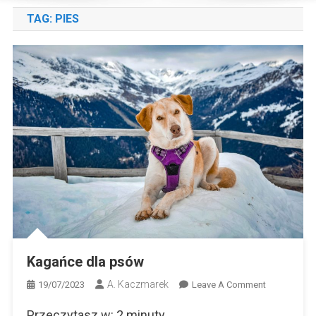
TAG:
PIES
Kagańce dla psów
A. Kaczmarek
On
19/07/2023
Leave A Comment
Kagańce
Przeczytasz w:
2
minuty