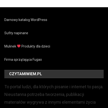
Darnowy katalog WordPress
Sufity napinane
Mulinek
Produkty dla dzieci
Firma sprzątająca Fugao
CZYTAMIWIEM.PL
To portal ludzi, dla których pisanie i internet to pasja.
Nieustanna potrzeba tworzenia, publikacji
materiałów wygrywa z innymi elementami życia