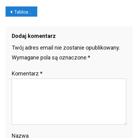
Nawigacja
Tablica na Instagramie. 5 sposobów na estetyczny profil
wpisu
Dodaj komentarz
Twój adres email nie zostanie opublikowany.
Wymagane pola są oznaczone
*
Komentarz
*
Nazwa