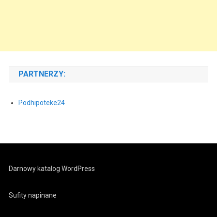
PARTNERZY:
Podhipoteke24
Darnowy katalog WordPress
Sufity napinane