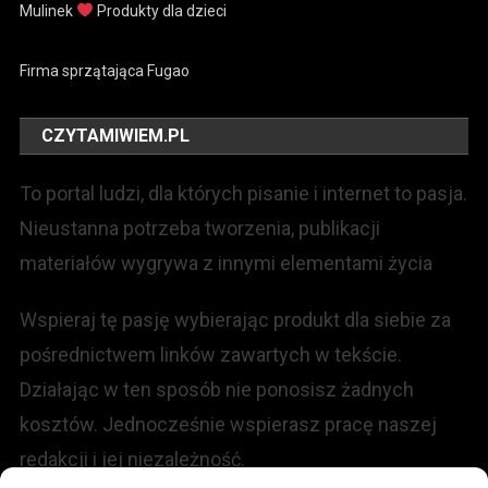
Mulinek
Produkty dla dzieci
Firma sprzątająca Fugao
CZYTAMIWIEM.PL
To portal ludzi, dla których pisanie i internet to pasja.
Nieustanna potrzeba tworzenia, publikacji
materiałów wygrywa z innymi elementami życia
Wspieraj tę pasję wybierając produkt dla siebie za
pośrednictwem linków zawartych w tekście.
Działając w ten sposób nie ponosisz żadnych
kosztów. Jednocześnie wspierasz pracę naszej
redakcji i jej niezależność.