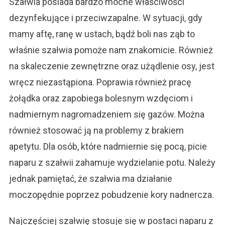
Szałwia posiada bardzo mocne właściwości
dezynfekujące i przeciwzapalne. W sytuacji, gdy
mamy aftę, ranę w ustach, bądź boli nas ząb to
właśnie szałwia pomoże nam znakomicie. Również
na skaleczenie zewnętrzne oraz użądlenie osy, jest
wręcz niezastąpiona. Poprawia również pracę
żołądka oraz zapobiega bolesnym wzdęciom i
nadmiernym nagromadzeniem się gazów. Można
również stosować ją na problemy z brakiem
apetytu. Dla osób, które nadmiernie się pocą, picie
naparu z szałwii zahamuje wydzielanie potu. Należy
jednak pamiętać, że szałwia ma działanie
moczopędnie poprzez pobudzenie kory nadnercza.
Najczęściej szałwię stosuje się w postaci naparu z