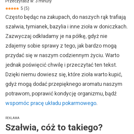
Przeczytasz w:
3
minuty
Mięta
5
(
5
)
I
Często będąc na zakupach, do naszych rąk trafiają
Melisa
To
szałwia, tymianek, bazylia i inne zioła w doniczkach.
Więcej
Zazwyczaj odkładamy je na półkę, gdyż nie
Niż
Zioła
zdajemy sobie sprawy z tego, jak bardzo mogą
przydać się w naszym codziennym życiu. Warto
jednak poświęcić chwilę i przeczytać ten tekst.
Dzięki niemu dowiesz się, które zioła warto kupić,
gdyż mogą dodać przepięknego aromatu naszym
potrawom, poprawić kondycję organizmu, bądź
wspomóc pracę układu pokarmowego
.
REKLAMA
Szałwia, cóż to takiego?