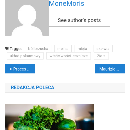
MoneMoris
See author's posts
Tagged
ból brzucha
melisa
mięta
szałwia
układ pokarmowy
właściwości lecznicze
Zioła
Nawigacja
Proces rekrutacji w stylu firm korporacyjnych
Maurizio Sarri, znaczy determinacja
wpisu
REDAKCJA POLECA