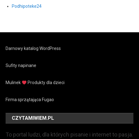
Podhipoteke24
Darnowy katalog WordPress
Sufity napinane
Mulinek
Produkty dla dzieci
Firma sprzątająca Fugao
CZYTAMIWIEM.PL
To portal ludzi, dla których pisanie i internet to pasja.