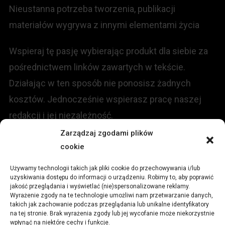
Nieustanna potrzeba tworzenia, publikacji
materiałów wygrywa z innymi elementami życia
Wspieraj tę pasję wybierając produkt dla siebie za
pośrednictwem linków zawartych w tekście.
Działając w ten sposób nie ponosisz żadnych
kosztów. Jednocześnie wspierasz pracę naszej
redakcji i jej niezależność.
Zarządzaj zgodami plików
cookie
KONTAKT
Używamy technologii takich jak pliki cookie do przechowywania i/lub
Redakcja portalu:
uzyskiwania dostępu do informacji o urządzeniu. Robimy to, aby poprawić
jakość przeglądania i wyświetlać (nie)spersonalizowane reklamy.
Wyrażenie zgody na te technologie umożliwi nam przetwarzanie danych,
ul.
Stara 13, 42-600 Tarnowskie Góry
takich jak zachowanie podczas przeglądania lub unikalne identyfikatory
na tej stronie. Brak wyrażenia zgody lub jej wycofanie może niekorzystnie
wpłynąć na niektóre cechy i funkcje.