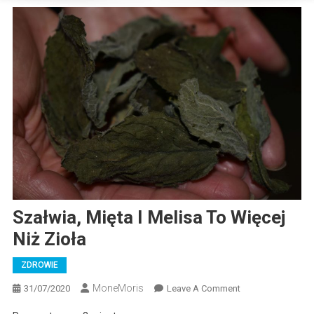
Szałwia, Mięta I Melisa To Więcej
Niż Zioła
ZDROWIE
MoneMoris
On
31/07/2020
Leave A Comment
Szałwia,