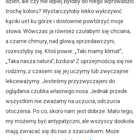
dzień, ale czy nie lepiej byłoby do niego wprowadzić
trochę koloru? Wystarczyłoby lekko wykrzywić
kąciki ust ku górze i dosłownie powtórzyć moje
słowa. Wówczas ja również czułabym się chciana,
a czarne chmury, nad głową sprzedawczyni,
rozeszłyby się. Ktoś powie: „Taki mamy klimat”,
„Taka nasza natura”, bzdura! Z uprzejmością się nie
rodzimy, z czasem się jej uczymy lub zwyczajnie
lekceważymy. Jesteśmy przyzwyczajeni do
oglądania czubka własnego nosa. Jednak przede
wszystkim nie zważamy na uczucia, odczucia
otoczenia. Po co, skoro nam jest dobrze. Mało tego,
my możemy być antypatyczni, ale wszyscy dookoła
mają zwracać się do nas z szacunkiem. Może