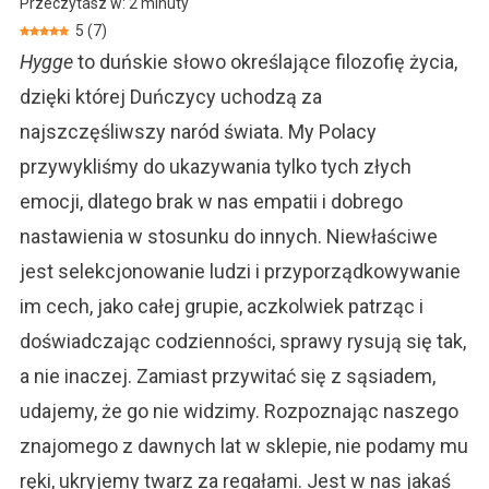
Przeczytasz w:
2
minuty
Po
5
(
7
)
Polsku,
Hygge
to duńskie słowo określające filozofię życia,
Czyli
Szczęście,
dzięki której Duńczycy uchodzą za
Którego
najszczęśliwszy naród świata. My Polacy
Nam
Brak
przywykliśmy do ukazywania tylko tych złych
emocji, dlatego brak w nas empatii i dobrego
nastawienia w stosunku do innych. Niewłaściwe
jest selekcjonowanie ludzi i przyporządkowywanie
im cech, jako całej grupie, aczkolwiek patrząc i
doświadczając codzienności, sprawy rysują się tak,
a nie inaczej. Zamiast przywitać się z sąsiadem,
udajemy, że go nie widzimy. Rozpoznając naszego
znajomego z dawnych lat w sklepie, nie podamy mu
ręki, ukryjemy twarz za regałami. Jest w nas jakaś