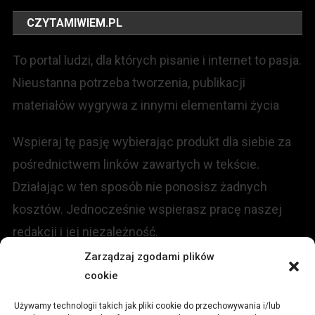
CZYTAMIWIEM.PL
To portal ludzi, dla których pisanie i internet to pasja.
Nieustanna potrzeba tworzenia, publikacji
materiałów wygrywa z innymi elementami życia
Wspieraj tę pasję wybierając produkt dla siebie za
pośrednictwem linków zawartych w tekście.
Działając w ten sposób nie ponosisz żadnych
kosztów. Jednocześnie wspierasz pracę naszej
redakcji i jej niezależność.
Zarządzaj zgodami plików
KONTAKT
cookie
Używamy technologii takich jak pliki cookie do przechowywania i/lub
Redakcja portalu: