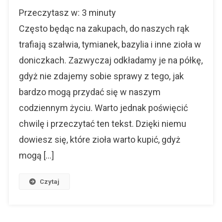
Szałwia,
Przeczytasz w:
3
minuty
Mięta
I
Często będąc na zakupach, do naszych rąk
Melisa
trafiają szałwia, tymianek, bazylia i inne zioła w
To
doniczkach. Zazwyczaj odkładamy je na półkę,
Więcej
Niż
gdyż nie zdajemy sobie sprawy z tego, jak
Zioła
bardzo mogą przydać się w naszym
codziennym życiu. Warto jednak poświęcić
chwilę i przeczytać ten tekst. Dzięki niemu
dowiesz się, które zioła warto kupić, gdyż
mogą […]
Czytaj