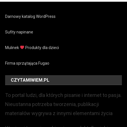
Darnowy katalog WordPress
Sufity napinane
Mulinek
Produkty dla dzieci
Firma sprzątająca Fugao
CZYTAMIWIEM.PL
To portal ludzi, dla których pisanie i internet to pasja.
Nieustanna potrzeba tworzenia, publikacji
materiałów wygrywa z innymi elementami życia