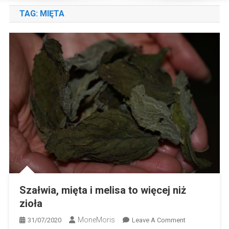
TAG:
MIĘTA
Szałwia, mięta i melisa to więcej niż
zioła
MoneMoris
On
31/07/2020
Leave A Comment