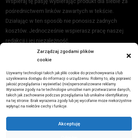
Wspieraj tę pasję wybierając produkt dla siebie za
pośrednictwem linków zawartych w tekście.
Działając w ten sposób nie ponosisz żadnych
kosztów. Jednocześnie wspierasz pracę naszej
redakcji i jej niezależność.
Zarządzaj zgodami plików
KONTAKT
cookie
Używamy technologii takich jak pliki cookie do przechowywania i/lub
Redakcja portalu:
uzyskiwania dostępu do informacji o urządzeniu. Robimy to, aby poprawić
jakość przeglądania i wyświetlać (nie)spersonalizowane reklamy.
Wyrażenie zgody na te technologie umożliwi nam przetwarzanie danych,
ul.
Stara 13, 42-600 Tarnowskie Góry
takich jak zachowanie podczas przeglądania lub unikalne identyfikatory
na tej stronie. Brak wyrażenia zgody lub jej wycofanie może niekorzystnie
wpłynąć na niektóre cechy i funkcje.
TEL:
+48 509 547 822
Akceptuję
Email:
redakcja@czytamiwiem.pl
Odmów