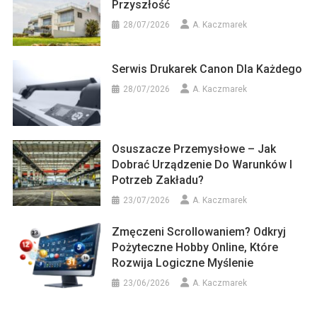
Przyszłość
28/07/2026
A. Kaczmarek
Serwis Drukarek Canon Dla Każdego
28/07/2026
A. Kaczmarek
Osuszacze Przemysłowe – Jak
Dobrać Urządzenie Do Warunków I
Potrzeb Zakładu?
23/07/2026
A. Kaczmarek
Zmęczeni Scrollowaniem? Odkryj
Pożyteczne Hobby Online, Które
Rozwija Logiczne Myślenie
23/06/2026
A. Kaczmarek