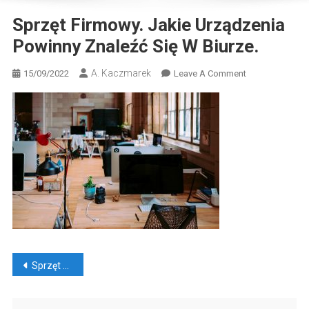
Sprzęt Firmowy. Jakie Urządzenia
Powinny Znaleźć Się W Biurze.
A. Kaczmarek
On
15/09/2022
Leave A Comment
Sprzęt
Firmowy.
Jakie
Urządzenia
Powinny
Znaleźć
Się
W
Biurze.
Nawigacja
Sprzęt firmowy. Jakie urządzenia powinny znaleźć się w biurze.
wpisu