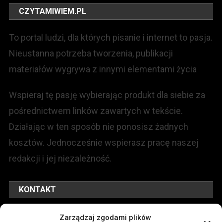
CZYTAMIWIEM.PL
To portal ludzi, dla których pisanie i internet to pasja.
Nieustanna potrzeba tworzenia, publikacji
materiałów wygrywa z innymi elementami życia
Wspieraj tę pasję wybierając produkt dla siebie za
pośrednictwem linków zawartych w tekście.
Działając w ten sposób nie ponosisz żadnych
kosztów. Jednocześnie wspierasz pracę naszej
redakcji i jej niezależność.
KONTAKT
Redakcja portalu:
Zarządzaj zgodami plików