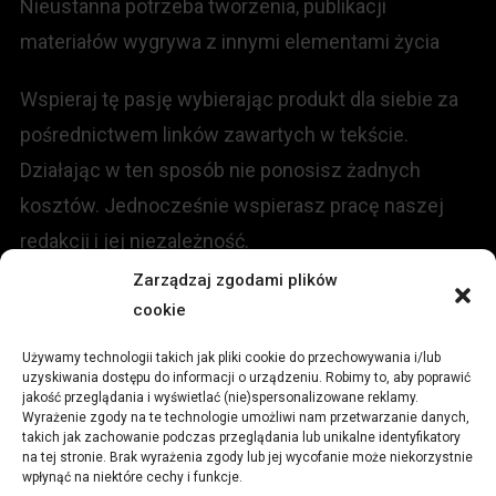
Nieustanna potrzeba tworzenia, publikacji
materiałów wygrywa z innymi elementami życia
Wspieraj tę pasję wybierając produkt dla siebie za
pośrednictwem linków zawartych w tekście.
Działając w ten sposób nie ponosisz żadnych
kosztów. Jednocześnie wspierasz pracę naszej
redakcji i jej niezależność.
Zarządzaj zgodami plików
cookie
KONTAKT
Używamy technologii takich jak pliki cookie do przechowywania i/lub
Redakcja portalu:
uzyskiwania dostępu do informacji o urządzeniu. Robimy to, aby poprawić
jakość przeglądania i wyświetlać (nie)spersonalizowane reklamy.
Wyrażenie zgody na te technologie umożliwi nam przetwarzanie danych,
ul.
Stara 13, 42-600 Tarnowskie Góry
takich jak zachowanie podczas przeglądania lub unikalne identyfikatory
na tej stronie. Brak wyrażenia zgody lub jej wycofanie może niekorzystnie
wpłynąć na niektóre cechy i funkcje.
TEL:
+48 509 547 822