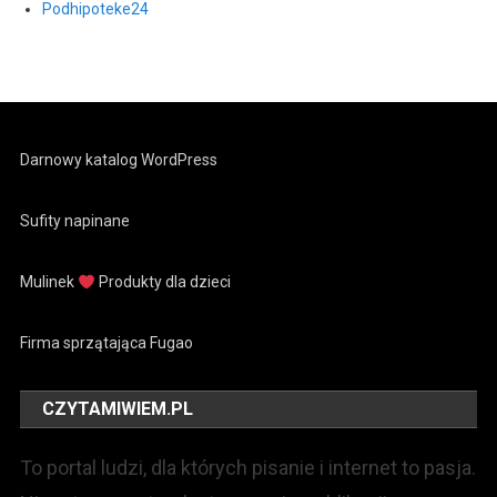
Podhipoteke24
Darnowy katalog WordPress
Sufity napinane
Mulinek
Produkty dla dzieci
Firma sprzątająca Fugao
CZYTAMIWIEM.PL
To portal ludzi, dla których pisanie i internet to pasja.