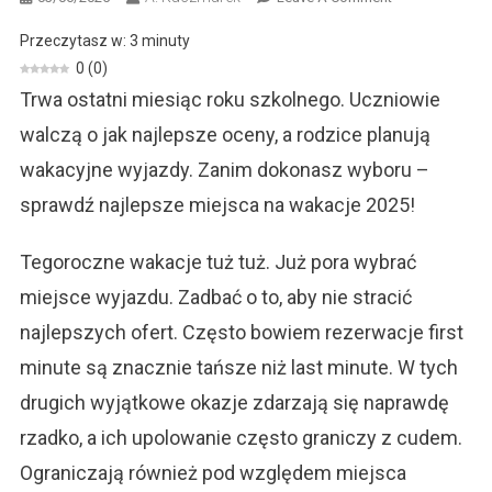
Najlepsze
Przeczytasz w:
3
minuty
Miejsca
0
(
0
)
Na
Trwa ostatni miesiąc roku szkolnego. Uczniowie
Wakacje
2025
walczą o jak najlepsze oceny, a rodzice planują
wakacyjne wyjazdy. Zanim dokonasz wyboru –
sprawdź najlepsze miejsca na wakacje 2025!
Tegoroczne wakacje tuż tuż. Już pora wybrać
miejsce wyjazdu. Zadbać o to, aby nie stracić
najlepszych ofert. Często bowiem rezerwacje first
minute są znacznie tańsze niż last minute. W tych
drugich wyjątkowe okazje zdarzają się naprawdę
rzadko, a ich upolowanie często graniczy z cudem.
Ograniczają również pod względem miejsca