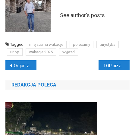
See author's posts
Tagged
miejsca na wakacje
polecamy
turystyka
urlop
wakacje 2025
wyjazd
Nawigacja
Organizacja Twojej imprezy prostsza niż myślisz!
TOP pizzeria w Europie
wpisu
REDAKCJA POLECA