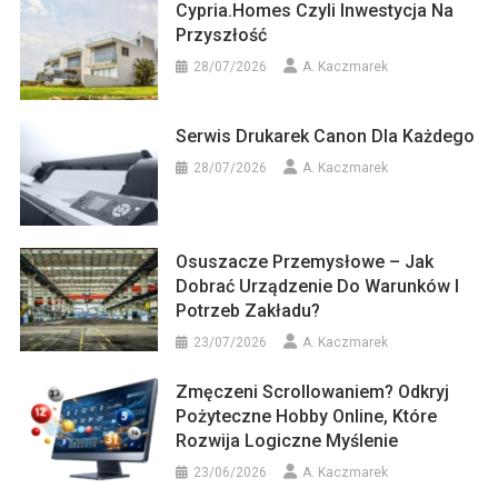
Cypria.homes Czyli Inwestycja Na
Przyszłość
28/07/2026
A. Kaczmarek
Serwis Drukarek Canon Dla Każdego
28/07/2026
A. Kaczmarek
Osuszacze Przemysłowe – Jak
Dobrać Urządzenie Do Warunków I
Potrzeb Zakładu?
23/07/2026
A. Kaczmarek
Zmęczeni Scrollowaniem? Odkryj
Pożyteczne Hobby Online, Które
Rozwija Logiczne Myślenie
23/06/2026
A. Kaczmarek