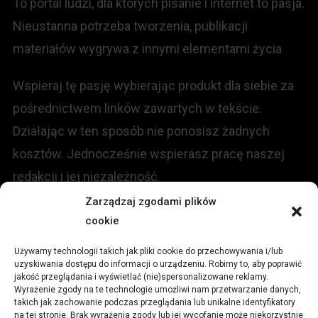
To portal ludzi, dla których pisanie i internet to pasja.
Nieustanna potrzeba tworzenia, publikacji
materiałów wygrywa z innymi elementami życia
Wspieraj tę pasję wybierając produkt dla siebie za
pośrednictwem linków zawartych w tekście.
Działając w ten sposób nie ponosisz żadnych
kosztów. Jednocześnie wspierasz pracę naszej
redakcji i jej niezależność.
Zarządzaj zgodami plików
KONTAKT
cookie
Używamy technologii takich jak pliki cookie do przechowywania i/lub
Redakcja portalu:
uzyskiwania dostępu do informacji o urządzeniu. Robimy to, aby poprawić
jakość przeglądania i wyświetlać (nie)spersonalizowane reklamy.
Wyrażenie zgody na te technologie umożliwi nam przetwarzanie danych,
ul.
Stara 13, 42-600 Tarnowskie Góry
takich jak zachowanie podczas przeglądania lub unikalne identyfikatory
na tej stronie. Brak wyrażenia zgody lub jej wycofanie może niekorzystnie