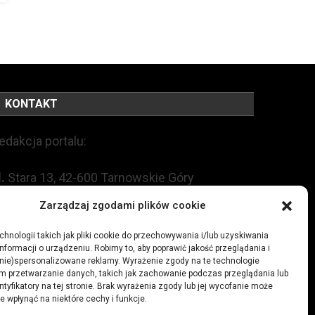
KONTAKT
edakcja portalu:
l.
Stara 13, 42-600 Tarnowskie Góry
Zarządzaj zgodami plików cookie
EL:
+48 509 547 822
hnologii takich jak pliki cookie do przechowywania i/lub uzyskiwania
mail:
redakcja@czytamiwiem.pl
nformacji o urządzeniu. Robimy to, aby poprawić jakość przeglądania i
(nie)spersonalizowane reklamy. Wyrażenie zgody na te technologie
m przetwarzanie danych, takich jak zachowanie podczas przeglądania lub
eklama:
biuro@czytamiwiem.pl
ntyfikatory na tej stronie. Brak wyrażenia zgody lub jej wycofanie może
e wpłynąć na niektóre cechy i funkcje.