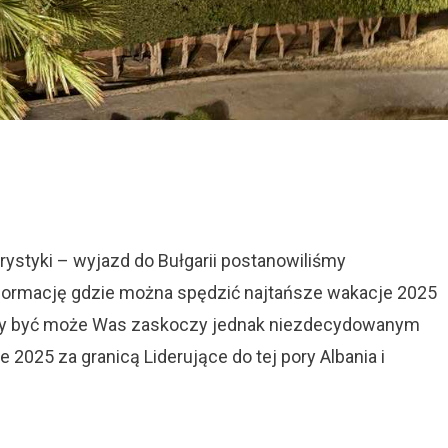
On
Najtańsze
Wakacje
2025
urystyki – wyjazd do Bułgarii postanowiliśmy
formację gdzie można spędzić najtańsze wakacje 2025
który być może Was zaskoczy jednak niezdecydowanym
2025 za granicą Liderujące do tej pory Albania i