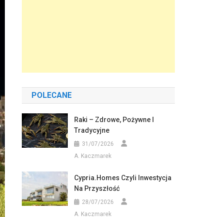
POLECANE
Raki – Zdrowe, Pożywne I
Tradycyjne
31/07/2026
A. Kaczmarek
Cypria.homes Czyli Inwestycja
Na Przyszłość
28/07/2026
A. Kaczmarek