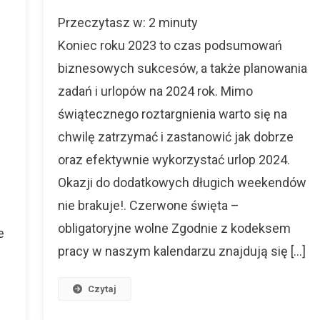
Urlo
Najlepsze
Przeczytasz w:
2
minuty
2024
Miejsca
Opty
Koniec roku 2023 to czas podsumowań
Na
Wyko
Wakacje
biznesowych sukcesów, a także planowania
Wszy
2025
zadań i urlopów na 2024 rok. Mimo
Dni
świątecznego roztargnienia warto się na
chwilę zatrzymać i zastanowić jak dobrze
oraz efektywnie wykorzystać urlop 2024.
Okazji do dodatkowych długich weekendów
nie brakuje!. Czerwone święta –
obligatoryjne wolne Zgodnie z kodeksem
e
pracy w naszym kalendarzu znajdują się […]
Czytaj