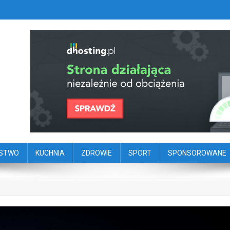
szy portal dziennikarstwa oby
ego
ŃSTWO
KUCHNIA
ZDROWIE
SPORT
SPONSOROWANE