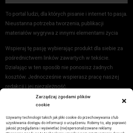
To portal ludzi, dla których pisanie i internet to pasja.
Nieustanna potrzeba tworzenia, publikacji
materiałów wygrywa z innymi elementami życia
Wspieraj tę pasję wybierając produkt dla siebie za
pośrednictwem linków zawartych w tekście.
Działając w ten sposób nie ponosisz żadnych
kosztów. Jednocześnie wspierasz pracę naszej
redakcji i jej niezależność.
Zarządzaj zgodami plików
KONTAKT
cookie
Używamy technologii takich jak pliki cookie do przechowywania i/lub
Redakcja portalu:
uzyskiwania dostępu do informacji o urządzeniu. Robimy to, aby poprawić
jakość przeglądania i wyświetlać (nie)spersonalizowane reklamy.