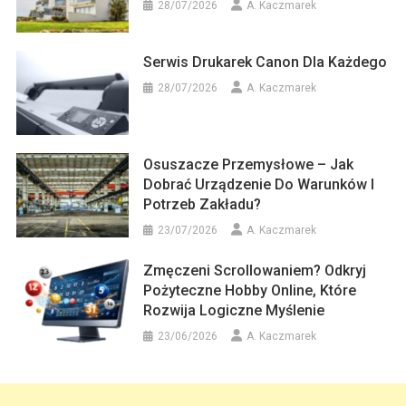
28/07/2026
A. Kaczmarek
Serwis Drukarek Canon Dla Każdego
28/07/2026
A. Kaczmarek
Osuszacze Przemysłowe – Jak
Dobrać Urządzenie Do Warunków I
Potrzeb Zakładu?
23/07/2026
A. Kaczmarek
Zmęczeni Scrollowaniem? Odkryj
Pożyteczne Hobby Online, Które
Rozwija Logiczne Myślenie
23/06/2026
A. Kaczmarek