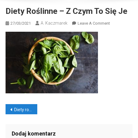
Diety Roślinne – Z Czym To Się Je
A. Kaczmarek
On
27/03/2021
Leave A Comment
Diety
Roślinne
–
Z
Czym
To
Się
Je
Nawigacja
Diety roślinne – z czym to się je?
wpisu
Dodaj komentarz