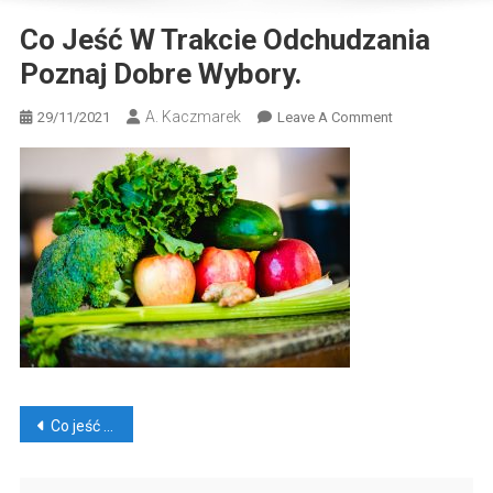
Co Jeść W Trakcie Odchudzania
Poznaj Dobre Wybory.
A. Kaczmarek
On
29/11/2021
Leave A Comment
Co
Jeść
W
Trakcie
Odchudzania
Poznaj
Dobre
Wybory.
Nawigacja
Co jeść w trakcie odchudzania? Poznaj dobre wybory.
wpisu