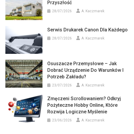
Przyszłość
28/07/2026
A. Kaczmarek
Serwis Drukarek Canon Dla Każdego
28/07/2026
A. Kaczmarek
Osuszacze Przemysłowe – Jak
Dobrać Urządzenie Do Warunków I
Potrzeb Zakładu?
23/07/2026
A. Kaczmarek
Zmęczeni Scrollowaniem? Odkryj
Pożyteczne Hobby Online, Które
Rozwija Logiczne Myślenie
23/06/2026
A. Kaczmarek