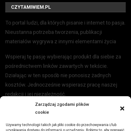
CZYTAMIWIEM.PL
To portal ludzi, dla których pisanie i internet to pasja.
Nieustanna potrzeba tworzenia, publikacji
materiałów wygrywa z innymi elementami życia
Wspieraj tę pasję wybierając produkt dla siebie za
pośrednictwem linków zawartych w tekście.
Działając w ten sposób nie ponosisz żadnych
kosztów. Jednocześnie wspierasz pracę naszej
redakcji i jej niezależność.
Zarządzaj zgodami plików
KONTAKT
cookie
Używamy technologii takich jak pliki cookie do przechowywania i/lub
Redakcja portalu:
uzyskiwania dostępu do informacji o urządzeniu. Robimy to, aby poprawić