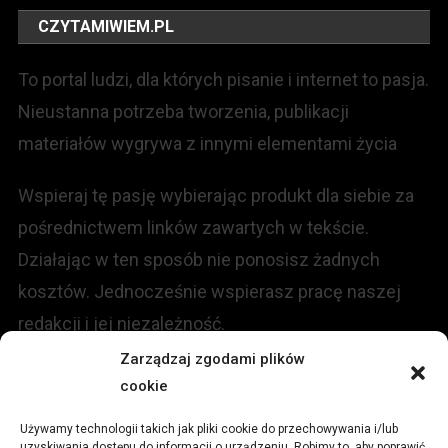
CZYTAMIWIEM.PL
To portal ludzi, dla których pisanie i internet to pasja.
Nieustanna potrzeba tworzenia, publikacji
materiałów wygrywa z innymi elementami życia
Wspieraj tę pasję wybierając produkt dla siebie za
pośrednictwem linków zawartych w tekście.
Działając w ten sposób nie ponosisz żadnych
kosztów. Jednocześnie wspierasz pracę naszej
redakcji i jej niezależność.
Zarządzaj zgodami plików
KONTAKT
cookie
Używamy technologii takich jak pliki cookie do przechowywania i/lub
Redakcja portalu:
uzyskiwania dostępu do informacji o urządzeniu. Robimy to, aby poprawić