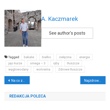
A. Kaczmarek
See author's posts
Tagged
bakalie
białko
cielęcina
energia
jajo kurze
omega – 3
ryby
tłuszcze
węglowodany
wołowina
Zdrowe tłuszcze
Nawigacja
Na co zwrócić uwagę, gdy planujemy wesele? Opinie, oferty oraz koszty
Najzdrowsza dieta na świecie. Polskie domowe obiadki
wpisu
REDAKCJA POLECA