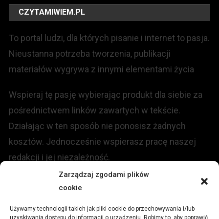
CZYTAMIWIEM.PL
To portal ludzi, dla których pisanie i internet to pasja.
Nieustanna potrzeba tworzenia, publikacji
materiałów wygrywa z innymi elementami życia
Wspieraj tę pasję wybierając produkt dla siebie za
pośrednictwem linków zawartych w tekście.
Działając w ten sposób nie ponosisz żadnych
kosztów. Jednocześnie wspierasz pracę naszej
redakcji i jej niezależność.
Zarządzaj zgodami plików
KONTAKT
cookie
Używamy technologii takich jak pliki cookie do przechowywania i/lub
Redakcja portalu:
uzyskiwania dostępu do informacji o urządzeniu. Robimy to, aby poprawić