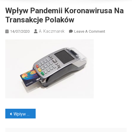
Wpływ Pandemii Koronawirusa Na
Transakcje Polaków
A. Kaczmarek
On
14/07/2020
Leave A Comment
Wpływ
Pandemii
Koronawirusa
Na
Transakcje
Polaków
Nawigacja
Wpływ pandemii koronawirusa na transakcje Polaków
wpisu