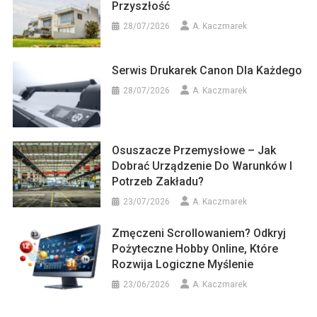
Przyszłość
28/07/2026
A. Kaczmarek
Serwis Drukarek Canon Dla Każdego
28/07/2026
A. Kaczmarek
Osuszacze Przemysłowe – Jak
Dobrać Urządzenie Do Warunków I
Potrzeb Zakładu?
23/07/2026
A. Kaczmarek
Zmęczeni Scrollowaniem? Odkryj
Pożyteczne Hobby Online, Które
Rozwija Logiczne Myślenie
23/06/2026
A. Kaczmarek