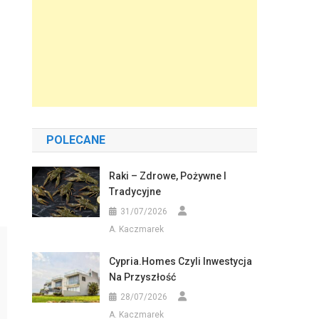
POLECANE
Raki – Zdrowe, Pożywne I
Tradycyjne
31/07/2026
A. Kaczmarek
Cypria.homes Czyli Inwestycja
Na Przyszłość
28/07/2026
A. Kaczmarek