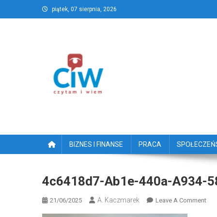
Skip
piątek, 07 sierpnia, 2026
to
content
CzytamiWiem.pl – Najlep
Najlepszy portal dziennikarstwa obywatelski
BIZNES I FINANSE
PRACA
SPOŁECZE
4c6418d7-Ab1e-440a-A934-5
A. Kaczmarek
On
21/06/2025
Leave A Comment
4c6