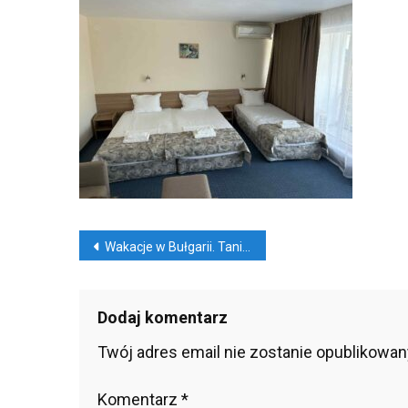
Ab1
440
A93
580
Nawigacja
Wakacje w Bułgarii. Tanie loty i ocena hotelu
wpisu
Dodaj komentarz
Twój adres email nie zostanie opublikowan
Komentarz
*