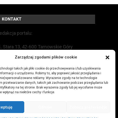
KONTAKT
edakcja portalu:
l.
Stara 13, 42-600 Tarnowskie Góry
Zarządzaj zgodami plików cookie
EL:
+48 509 547 822
hnologii takich jak pliki cookie do przechowywania i/lub uzyskiwania
nformacji o urządzeniu. Robimy to, aby poprawić jakość przeglądania i
mail:
redakcja@czytamiwiem.pl
(nie)spersonalizowane reklamy. Wyrażenie zgody na te technologie
m przetwarzanie danych, takich jak zachowanie podczas przeglądania lub
eklama:
biuro@czytamiwiem.pl
ntyfikatory na tej stronie. Brak wyrażenia zgody lub jej wycofanie może
e wpłynąć na niektóre cechy i funkcje.
ceptuję
Odmów
Zobacz preferencje