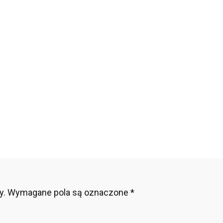
e-
a-
4-
1946e8c72
y.
Wymagane pola są oznaczone
*