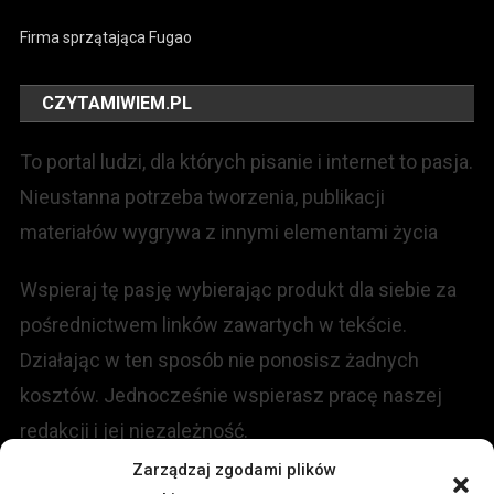
Firma sprzątająca Fugao
CZYTAMIWIEM.PL
To portal ludzi, dla których pisanie i internet to pasja.
Nieustanna potrzeba tworzenia, publikacji
materiałów wygrywa z innymi elementami życia
Wspieraj tę pasję wybierając produkt dla siebie za
pośrednictwem linków zawartych w tekście.
Działając w ten sposób nie ponosisz żadnych
kosztów. Jednocześnie wspierasz pracę naszej
redakcji i jej niezależność.
Zarządzaj zgodami plików