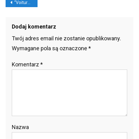
Nawigacja
“Voiture” – francuskie samochody, kupować?
wpisu
Dodaj komentarz
Twój adres email nie zostanie opublikowany.
Wymagane pola są oznaczone
*
Komentarz
*
Nazwa