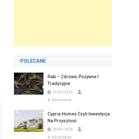
POLECANE
Raki – Zdrowe, Pożywne I
Tradycyjne
31/07/2026
A. Kaczmarek
Cypria.homes Czyli Inwestycja
Na Przyszłość
28/07/2026
A. Kaczmarek