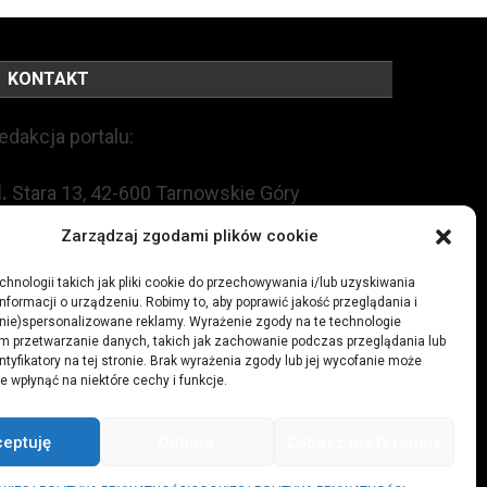
KONTAKT
edakcja portalu:
l.
Stara 13, 42-600 Tarnowskie Góry
Zarządzaj zgodami plików cookie
EL:
+48 509 547 822
hnologii takich jak pliki cookie do przechowywania i/lub uzyskiwania
nformacji o urządzeniu. Robimy to, aby poprawić jakość przeglądania i
mail:
redakcja@czytamiwiem.pl
(nie)spersonalizowane reklamy. Wyrażenie zgody na te technologie
m przetwarzanie danych, takich jak zachowanie podczas przeglądania lub
eklama:
biuro@czytamiwiem.pl
ntyfikatory na tej stronie. Brak wyrażenia zgody lub jej wycofanie może
e wpłynąć na niektóre cechy i funkcje.
ceptuję
Odmów
Zobacz preferencje