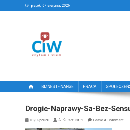
Skip
piątek, 07 sierpnia, 2026
to
content
CzytamiWiem.pl – Najlep
Najlepszy portal dziennikarstwa obywatelski
BIZNES I FINANSE
PRACA
SPOŁECZE
Drogie-Naprawy-Sa-Bez-Sens
A. Kaczmarek
On
01/09/2020
Leave A Comment
Dro