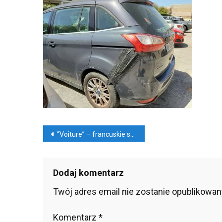
Nap
Sa-
Bez
Sen
Nawigacja
“Voiture” – francuskie samochody, kupować?
wpisu
Dodaj komentarz
Twój adres email nie zostanie opublikowan
Komentarz
*