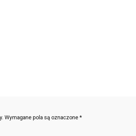
rawy-
-
su
y.
Wymagane pola są oznaczone
*