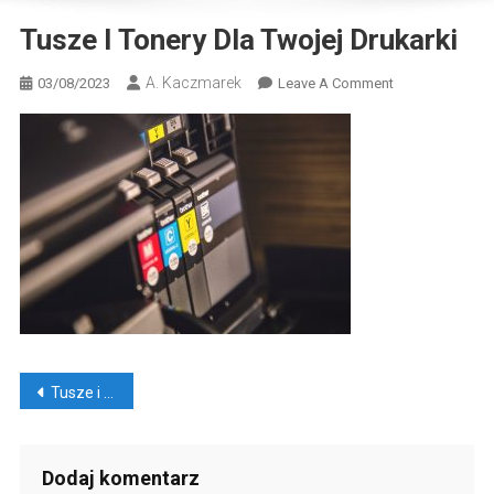
Tusze I Tonery Dla Twojej Drukarki
A. Kaczmarek
On
03/08/2023
Leave A Comment
Tusze
I
Tonery
Dla
Twojej
Drukarki
Nawigacja
Tusze i tonery dla Twojej drukarki
wpisu
Dodaj komentarz