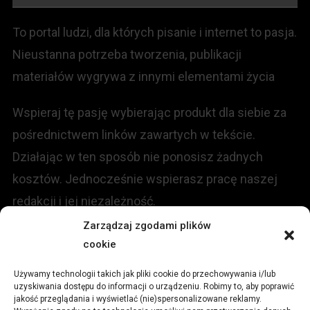
To portal ludzi, dla których pisanie i internet to pasja.
Nieustanna potrzeba tworzenia, publikacji
materiałów wygrywa z innymi elementami życia
Wspieraj tę pasję wybierając produkt dla siebie za
pośrednictwem linków zawartych w tekście.
Działając w ten sposób nie ponosisz żadnych
kosztów. Jednocześnie wspierasz pracę naszej
redakcji i jej niezależność.
Zarządzaj zgodami plików
KONTAKT
cookie
Używamy technologii takich jak pliki cookie do przechowywania i/lub
Redakcja portalu:
uzyskiwania dostępu do informacji o urządzeniu. Robimy to, aby poprawić
jakość przeglądania i wyświetlać (nie)spersonalizowane reklamy.