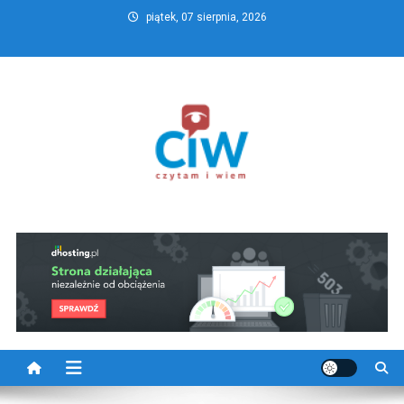
Skip
piątek, 07 sierpnia, 2026
to
content
CzytamiWiem.pl – Najlepszy
Najlepszy portal dziennikarstwa obywatelskiego
portal dziennikarstwa
obywatelskiego