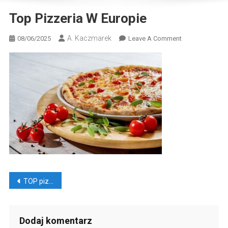
Top Pizzeria W Europie
A. Kaczmarek
On
08/06/2025
Leave A Comment
Top
Pizzeria
W
Europie
Nawigacja
TOP pizzeria w Europie
wpisu
Dodaj komentarz